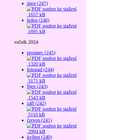
únor (247)
1657 kB
leden (246)
1691 kB
ročník 2024
prosinec (245)
1320 kB
listopad (244)
3171 kB
říjen (243)
1543 kB
září (242)
5110 kB
červen (241)
2994 kB
květen (240)