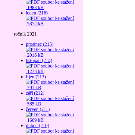
1983 kB
leden (216)
5872 kB
ročník 2021
prosinec (215)
2016 kB
listopad (214)
1278 kB
říjen (213)
791 kB
září (212)
565 kB
červen (211)
1609 kB
duben (210)