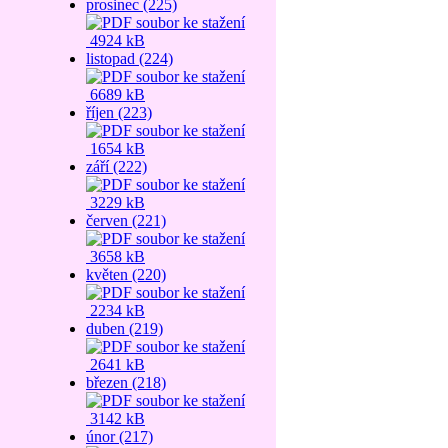
prosinec (225)
4924 kB
listopad (224)
6689 kB
říjen (223)
1654 kB
září (222)
3229 kB
červen (221)
3658 kB
květen (220)
2234 kB
duben (219)
2641 kB
březen (218)
3142 kB
únor (217)