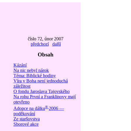
číslo 72, únor 2007
předchozí
další
Obsah
Kázání
Na nic nebyl nárok
Téma: Biblické hodiny
Víra v Boha není jednoduchá
záležitost
O fondu Jaroslava Tajovského
Na rohu První a Franklinovy mají
otevřeno
®
Adopce na dálku
2006 —
poděkování
Ze staršovstva
Sborové akce