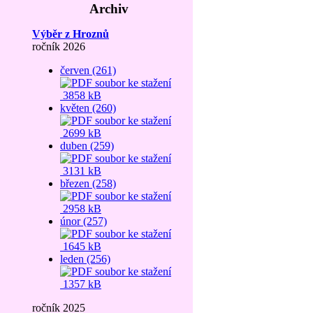
Archiv
Výběr z Hroznů
ročník 2026
červen (261)
3858 kB
květen (260)
2699 kB
duben (259)
3131 kB
březen (258)
2958 kB
únor (257)
1645 kB
leden (256)
1357 kB
ročník 2025