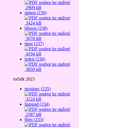
2909 kB
duben (239)
3424 kB
březen (238)
5078 kB
únor (237)
4194 kB
leden (236)
3850 kB
ročník 2023
prosinec (235)
3124 kB
listopad (234)
2587 kB
říjen (233)