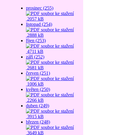
prosinec (255)
2057 kB
listopad (254)
2888 kB
říjen (253)
4711 kB
září (252)
2681 kB
červen (251)
1006 kB
květen (250)
2266 kB
duben (249)
3915 kB
březen (248)
3649 kB