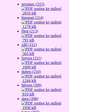
prosinec (215)
2016 kB
listopad (214)
1278 kB
říjen (213)
791 kB
září (212)
565 kB
červen (211)
1609 kB
duben (210)
1244 kB
březen (209)
810 kB
únor (208)
1956 kB