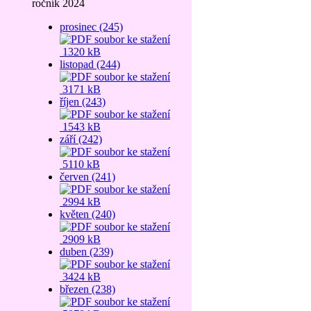
ročník 2024
prosinec (245)
1320 kB
listopad (244)
3171 kB
říjen (243)
1543 kB
září (242)
5110 kB
červen (241)
2994 kB
květen (240)
2909 kB
duben (239)
3424 kB
březen (238)