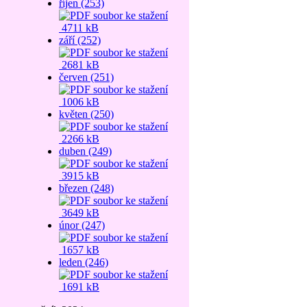
říjen (253)
4711 kB
září (252)
2681 kB
červen (251)
1006 kB
květen (250)
2266 kB
duben (249)
3915 kB
březen (248)
3649 kB
únor (247)
1657 kB
leden (246)
1691 kB