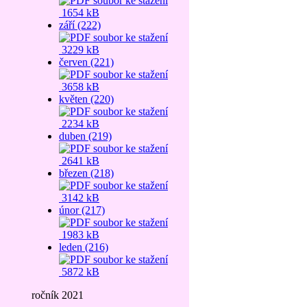
1654 kB
září (222)
3229 kB
červen (221)
3658 kB
květen (220)
2234 kB
duben (219)
2641 kB
březen (218)
3142 kB
únor (217)
1983 kB
leden (216)
5872 kB
ročník 2021