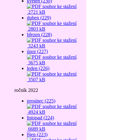
květen (230)
2721 kB
duben (229)
2803 kB
březen (228)
3243 kB
únor (227)
3675 kB
leden (226)
3507 kB
ročník 2022
prosinec (225)
4924 kB
listopad (224)
6689 kB
říjen (223)