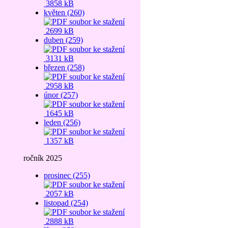
3858 kB
květen (260)
2699 kB
duben (259)
3131 kB
březen (258)
2958 kB
únor (257)
1645 kB
leden (256)
1357 kB
ročník 2025
prosinec (255)
2057 kB
listopad (254)
2888 kB