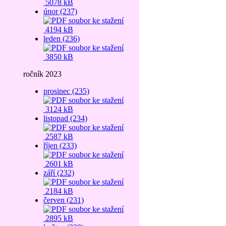
5078 kB
únor (237)
4194 kB
leden (236)
3850 kB
ročník 2023
prosinec (235)
3124 kB
listopad (234)
2587 kB
říjen (233)
2601 kB
září (232)
2184 kB
červen (231)
2895 kB