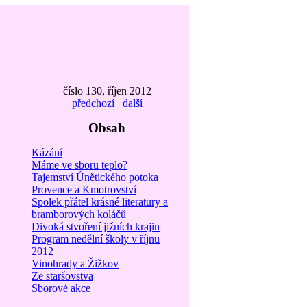
číslo 130, říjen 2012
předchozí
další
Obsah
Kázání
Máme ve sboru teplo?
Tajemství Únětického potoka
Provence a Kmotrovství
Spolek přátel krásné literatury a
bramborových koláčů
Divoká stvoření jižních krajin
Program nedělní školy v říjnu
2012
Vinohrady a Žižkov
Ze staršovstva
Sborové akce