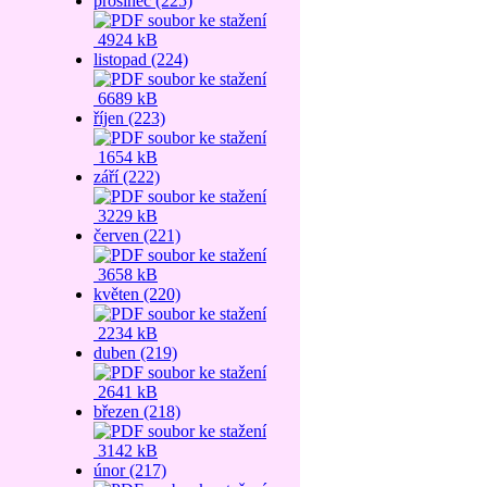
prosinec (225)
4924 kB
listopad (224)
6689 kB
říjen (223)
1654 kB
září (222)
3229 kB
červen (221)
3658 kB
květen (220)
2234 kB
duben (219)
2641 kB
březen (218)
3142 kB
únor (217)