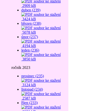
2909 kB
duben (239)
3424 kB
březen (238)
5078 kB
únor (237)
4194 kB
leden (236)
3850 kB
ročník 2023
prosinec (235)
3124 kB
listopad (234)
2587 kB
říjen (233)