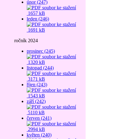
únor (247)
1657 kB
leden (246)
1691 kB
ročník 2024
prosinec (245)
1320 kB
listopad (244)
3171 kB
říjen (243)
1543 kB
září (242)
5110 kB
červen (241)
2994 kB
květen (240)