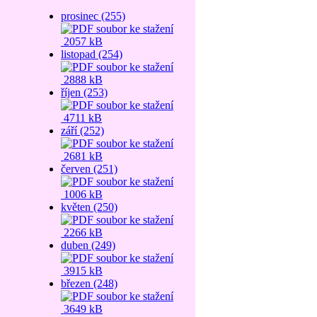
prosinec (255)
2057 kB
listopad (254)
2888 kB
říjen (253)
4711 kB
září (252)
2681 kB
červen (251)
1006 kB
květen (250)
2266 kB
duben (249)
3915 kB
březen (248)
3649 kB