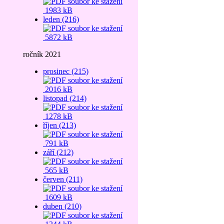
1983 kB
leden (216)
5872 kB
ročník 2021
prosinec (215)
2016 kB
listopad (214)
1278 kB
říjen (213)
791 kB
září (212)
565 kB
červen (211)
1609 kB
duben (210)