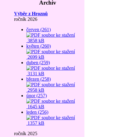
Archiv
Výběr z Hroznů
ročník 2026
červen (261)
3858 kB
květen (260)
2699 kB
duben (259)
3131 kB
březen (258)
2958 kB
únor (257)
1645 kB
leden (256)
1357 kB
ročník 2025