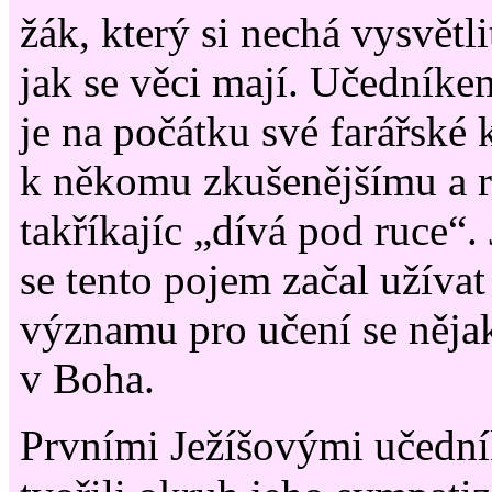
žák, který si nechá vysvětl
jak se věci mají. Učedníkem
je na počátku své farářské 
k někomu zkušenějšímu a 
takříkajíc „dívá pod ruce“.
se tento pojem začal užíva
významu pro učení se nějaké
v Boha.
Prvními Ježíšovými učedník