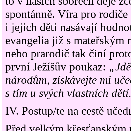
to v našich sborech děje z
spontánně. Víra pro rodiče
i jejich děti nasávají hodno
evangelia již s mateřským 
nebo prarodič tak činí prot
první Ježíšův poukaz:
„Jdě
národům, získávejte mi uč
s tím u svých vlastních dětí
IV. Postup/te na cestě učed
Před velkým křesťanským 