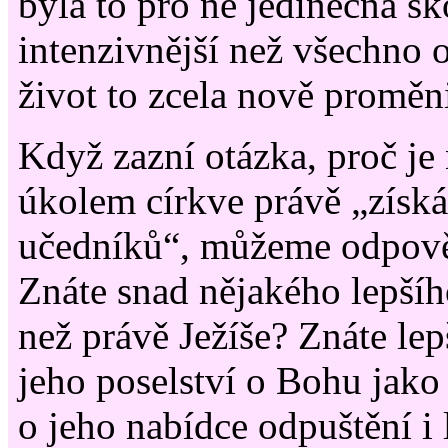
byla to pro ně jedinečná šk
intenzivnější než všechno o
život to zcela nově proměn
Když zazní otázka, proč je 
úkolem církve právě „získ
učedníků“, můžeme odpově
Znáte snad nějakého lepšího
než právě Ježíše? Znáte lep
jeho poselství o Bohu jako
o jeho nabídce odpuštění i