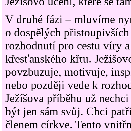
Ježíšovo učení, které se ta
V druhé fázi – mluvíme ny
o dospělých přistoupivších 
rozhodnutí pro cestu víry a 
křesťanského křtu. Ježíšov
povzbuzuje, motivuje, inspi
nebo později vede k rozhod
Ježíšova příběhu už nechci
být jen sám svůj. Chci patř
členem církve. Tento vnitřn