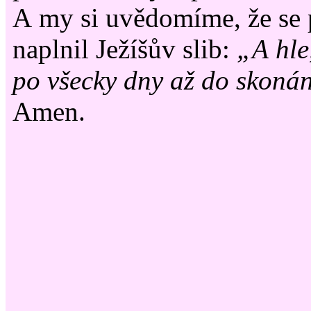
A my si uvědomíme, že se 
naplnil Ježíšův slib:
„A hle
po všecky dny až do skonán
Amen.