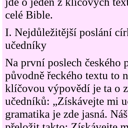
jde o jeden z klíčových tex
celé Bible.
I. Nejdůležitější poslání cí
učedníky
Na první poslech českého 
původně řeckého textu to n
klíčovou výpovědí je ta o 
učedníků: „Získávejte mi 
gramatika je zde jasná. Náš
přeložit takto: Získávejte m