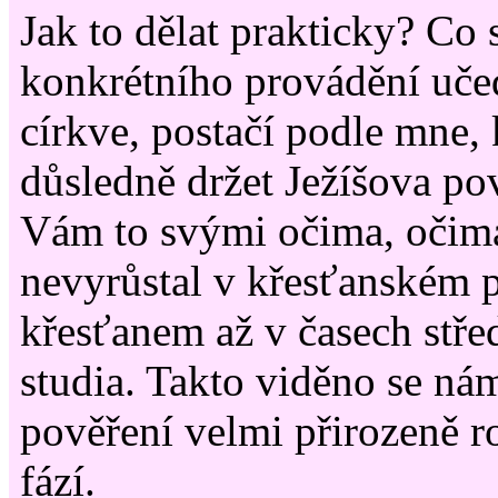
Jak to dělat prakticky? Co 
konkrétního provádění uče
církve, postačí podle mne,
důsledně držet Ježíšova po
Vám to svými očima, očima
nevyrůstal v křesťanském pr
křesťanem až v časech stř
studia. Takto viděno se ná
pověření velmi přirozeně ro
fází.