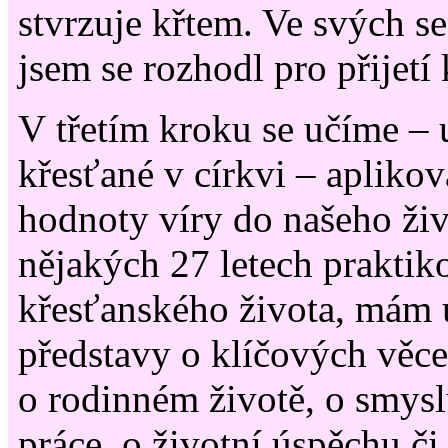
stvrzuje křtem. Ve svých s
jsem se rozhodl pro přijetí 
V třetím kroku se učíme – u
křesťané v církvi – aplikov
hodnoty víry do našeho ži
nějakých 27 letech prakti
křesťanského života, mám 
představy o klíčových věce
o rodinném životě, o smys
práce, o životní úspěchu č