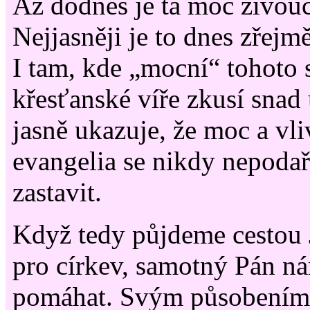
Až dodnes je ta moc živouc
Nejjasněji je to dnes zřejm
I tam, kde „mocní“ tohoto s
křesťanské víře zkusí snad
jasně ukazuje, že moc a vli
evangelia se nikdy nepodař
zastavit.
Když tedy půjdeme cestou 
pro církev, samotný Pán n
pomáhat. Svým působením,