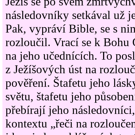
Ježíš se po svém zmrtvýchv
následovníky setkával už j
Pak, vypráví Bible, se s ni
rozloučil. Vrací se k Bohu 
na jeho učednících. To pos
z Ježíšových úst na rozlou
pověření. Štafetu jeho lásk
světu, štafetu jeho působen
přebírají jeho následovníci,
kontextu „řeči na rozloučen