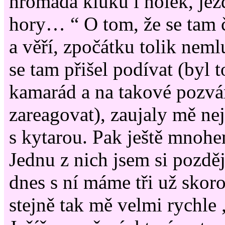
hromada kluků i holek, jez
hory… “ O tom, že se tam č
a věří, zpočátku tolik nem
se tam přišel podívat (byl t
kamarád a na takové pozván
zareagovat), zaujaly mě ne
s kytarou. Pak ještě mnohe
Jednu z nich jsem si pozděj
dnes s ní máme tři už skoro
stejně tak mě velmi rychle 