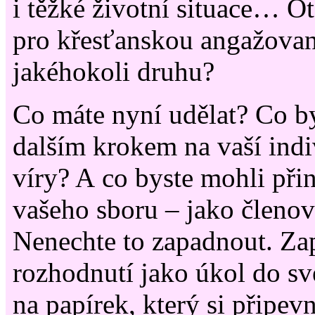
i těžké životní situace… O
pro křesťanskou angažovan
jakéhokoli druhu?
Co máte nyní udělat? Co b
dalším krokem na vaší indi
víry? A co byste mohli při
vašeho sboru – jako členov
Nenechte to zapadnout. Zap
rozhodnutí jako úkol do sv
na papírek, který si připev