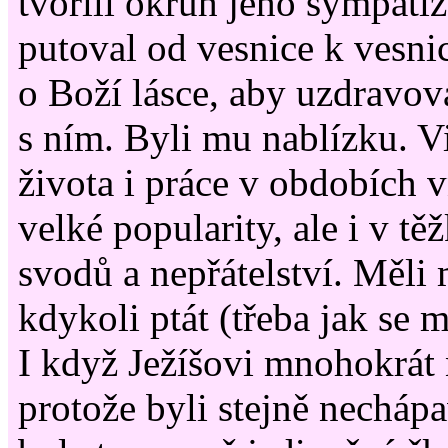
tvořili okruh jeho sympati
putoval od vesnice k vesnic
o Boží lásce, aby uzdravova
s ním. Byli mu nablízku. V
života i práce v obdobích 
velké popularity, ale i v tě
svodů a nepřátelství. Měli
kdykoli ptát (třeba jak se m
I když Ježíšovi mnohokrát
protože byli stejně nechápa