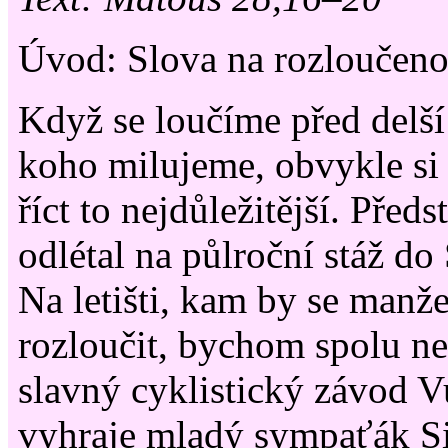
Úvod: Slova na rozloučen
Když se loučíme před delší
koho milujeme, obvykle s
říct to nejdůležitější. Předs
odlétal na půlroční stáž do
Na letišti, kam by se manž
rozloučit, bychom spolu ne
slavný cyklistický závod V
vyhraje mladý sympaťák S