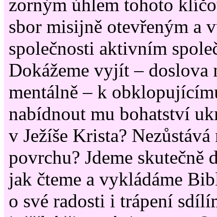
zorným úhlem tohoto klíčov
sbor misijně otevřeným a v
společnosti aktivním spole
Dokážeme vyjít – doslova 
mentálně – k obklopujícím
nabídnout mu bohatství ukr
v Ježíše Krista? Nezůstává 
povrchu? Jdeme skutečně 
jak čteme a vykládáme Bibl
o své radosti i trápení sdíl