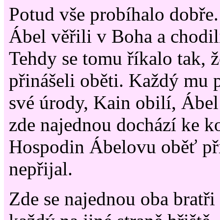
Potud vše probíhalo dobře
Ábel věřili v Boha a chodil
Tehdy se tomu říkalo tak,
přinášeli oběti. Každý mu p
své úrody, Kain obilí, Ábe
zde najednou dochází ke k
Hospodin Ábelovu oběť při
nepřijal.
Zde se najednou oba bratři 