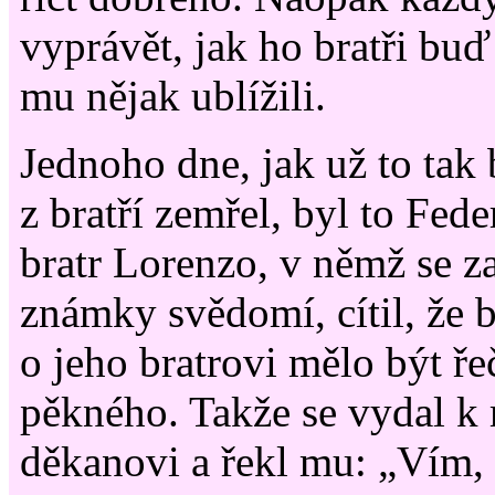
vyprávět, jak ho bratři bu
mu nějak ublížili.
Jednoho dne, jak už to tak 
z bratří zemřel, byl to Fede
bratr Lorenzo, v němž se z
známky svědomí, cítil, že 
o jeho bratrovi mělo být ř
pěkného. Takže se vydal k
děkanovi a řekl mu: „Vím, ž