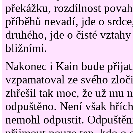
překážku, rozdílnost povah
příběhů nevadí, jde o srdce,
druhého, jde o čisté vztah
bližními.
Nakonec i Kain bude přijat.
vzpamatoval ze svého zloči
zhřešil tak moc, že už mu 
odpuštěno. Není však hřích
nemohl odpustit. Odpuště
přijmout pouze ten, kdo o o