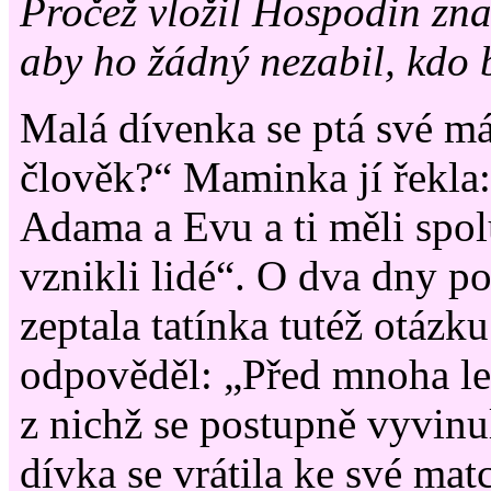
Pročež vložil Hospodin zn
aby ho žádný nezabil, kdo by
Malá dívenka se ptá své m
člověk?“ Maminka jí řekla:
Adama a Evu a ti měli spolu
vznikli lidé“. O dva dny po
zeptala tatínka tutéž otázku
odpověděl: „Před mnoha let
z nichž se postupně vyvinu
dívka se vrátila ke své mat