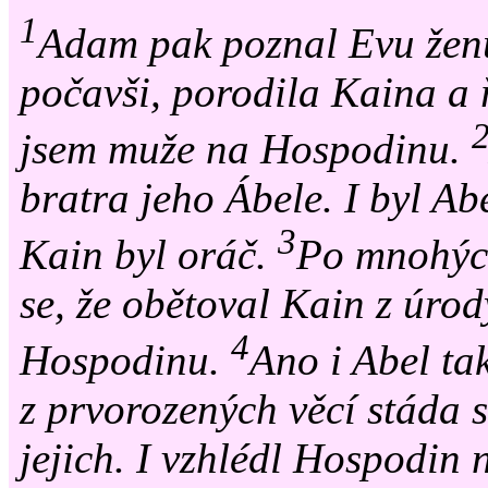
1
Adam pak poznal Evu ženu
počavši, porodila Kaina a 
jsem muže na Hospodinu.
bratra jeho Ábele. I byl Abe
3
Kain byl oráč.
Po mnohých
se, že obětoval Kain z úro
4
Hospodinu.
Ano i Abel ta
z prvorozených věcí stáda s
jejich. I vzhlédl Hospodin 