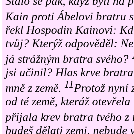
Stalo se pak, když byli na p
Kain proti Ábelovi bratru s
řekl Hospodin Kainovi: Kde
tvůj? Kterýž odpověděl: Ne
já strážným bratra svého?
jsi učinil? Hlas krve bratra
11
mně z země.
Protož nyní 
od té země, kteráž otevřela
přijala krev bratra tvého z 
budeš dělati zemi, nebude 