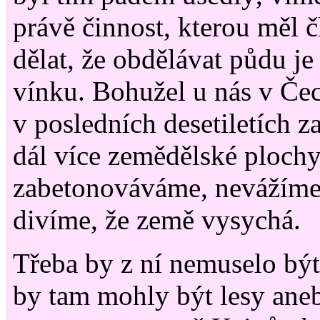
právě činnost, kterou měl 
dělat, že obdělávat půdu j
vínku. Bohužel u nás v Če
v posledních desetiletích 
dál více zemědělské ploch
zabetonováváme, nevážíme s
divíme, že země vysychá.
Třeba by z ní nemuselo být 
by tam mohly být lesy aneb