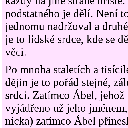
každý na jiné straně hřiště
podstatného je dělí. Není t
jednomu nadržoval a druh
je to lidské srdce, kde se d
věci.
Po mnoha staletích a tisícil
dějin je to pořád stejné, zá
srdci. Zatímco Ábel, jehož
vyjádřeno už jeho jménem, 
nicka) zatímco Ábel přines