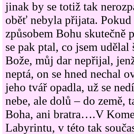
jinak by se totiž tak nerozp
oběť nebyla přijata. Pokud 
způsobem Bohu skutečně p
se pak ptal, co jsem udělal š
Bože, můj dar nepřijal, jen
neptá, on se hned nechal o
jeho tvář opadla, už se ned
nebe, ale dolů – do země, t
Boha, ani bratra….V Kom
Labyrintu, v této tak souča