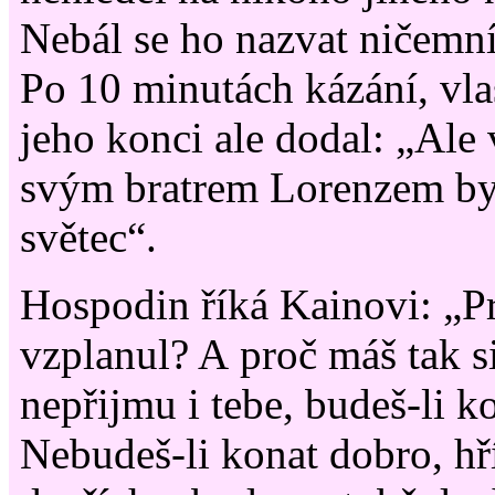
Nebál se ho nazvat ničemn
Po 10 minutách kázání, vl
jeho konci ale dodal: „Ale 
svým bratrem Lorenzem by
světec“.
Hospodin říká Kainovi: „Pr
vzplanul? A proč máš tak s
nepřijmu i tebe, budeš-li k
Nebudeš-li konat dobro, hř