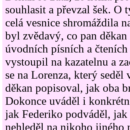
souhlasit a převzal šek. O 
celá vesnice shromáždila n
byl zvědavý, co pan děkan 
úvodních písních a čteních
vystoupil na kazatelnu a za
se na Lorenza, který seděl v
děkan popisoval, jak oba br
Dokonce uváděl i konkrétní
jak Federiko podváděl, jak 
nehleděl na nikoho jiného 