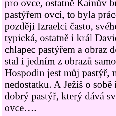
pro ovce, ostatně Kainův br
pastýřem ovcí, to byla prác
později Izraelci často, své
typická, ostatně i král Dav
chlapec pastýřem a obraz d
stal i jedním z obrazů sam
Hospodin jest můj pastýř, 
nedostatku. A Ježíš o sobě 
dobrý pastýř, který dává sv
ovce….