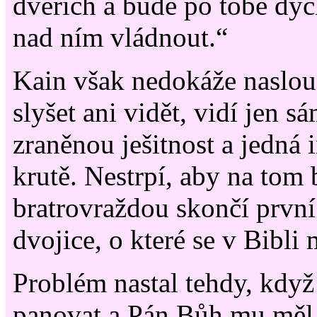
dveřích a bude po tobě dyc
nad ním vládnout.“
Kain však nedokáže naslou
slyšet ani vidět, vidí jen s
zraněnou ješitnost a jedná 
krutě. Nestrpí, aby na tom 
bratrovraždou skončí prvn
dvojice, o které se v Bibli 
Problém nastal tehdy, když
panovat a Pán Bůh mu měl 