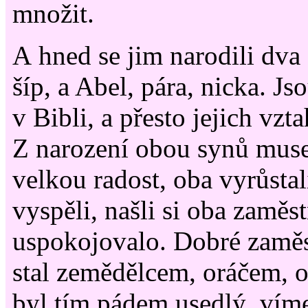
množit.
A hned se jim narodili dva
šíp, a Abel, pára, nicka. Js
v Bibli, a přesto jejich vzt
Z narození obou synů musel
velkou radost, oba vyrůstal
vyspěli, našli si oba zaměst
uspokojovalo. Dobré zaměs
stal zemědělcem, oráčem, 
byl tím pádem usedlý, víme