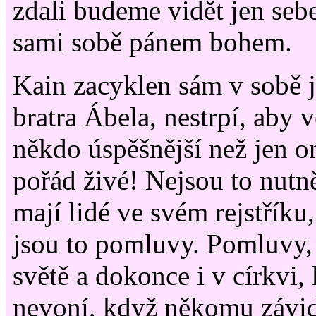
zdali budeme vidět jen sebe
sami sobě pánem bohem.
Kain zacyklen sám v sobě j
bratra Ábela, nestrpí, aby v
někdo úspěšnější než jen on
pořád živé! Nejsou to nutně
mají lidé ve svém rejstříku
jsou to pomluvy. Pomluvy, k
světě a dokonce i v církvi
nevoní, když někomu závid