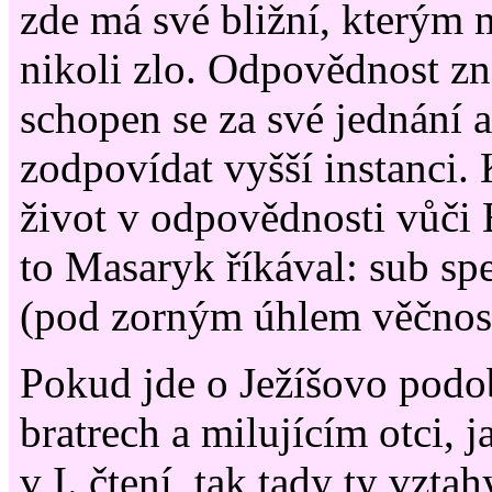
zde má své bližní, kterým 
nikoli zlo. Odpovědnost z
schopen se za své jednání a
zodpovídat vyšší instanci. 
život v odpovědnosti vůči
to Masaryk říkával: sub spe
(pod zorným úhlem věčnost
Pokud jde o Ježíšovo podo
bratrech a milujícím otci, j
v I. čtení, tak tady ty vztah