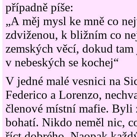
případně píše:
„A měj mysl ke mně co ne
zdviženou, k bližním co ne
zemských věcí, dokud tam j
v nebeských se kochej“
V jedné malé vesnici na Sicí
Federico a Lorenzo, nechv
členové místní mafie. Byli z
bohatí. Nikdo neměl nic, c
říct dobrého. Naopak každ