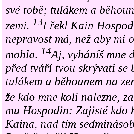
své tobě; tulákem a běhou
13
zemi.
I řekl Kain Hospodi
nepravost má, než aby mi o
14
mohla.
Aj, vyháníš mne d
před tváří tvou skrývati se
tulákem a běhounem na zemi
že kdo mne koli nalezne, z
mu Hospodin: Zajisté kdo b
Kaina, nad tím sedminásob