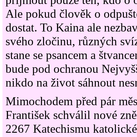
Ale pokud člověk o odpuště
dostat. To Kaina ale nezba
svého zločinu, různých svíz
stane se psancem a štvancem
bude pod ochranou Nejvyš
nikdo na život sáhnout nes
Mimochodem před pár měsí
František schválil nové zně
2267 Katechismu katolické 