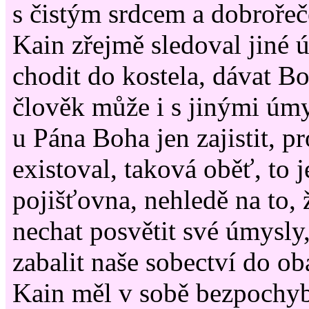
s čistým srdcem a dobroře
Kain zřejmě sledoval jiné 
chodit do kostela, dávat Bo
člověk může i s jinými úmy
u Pána Boha jen zajistit, pr
existoval, taková oběť, to j
pojišťovna, nehledě na to, ž
nechat posvětit své úmysly
zabalit naše sobectví do ob
Kain měl v sobě bezpochyb