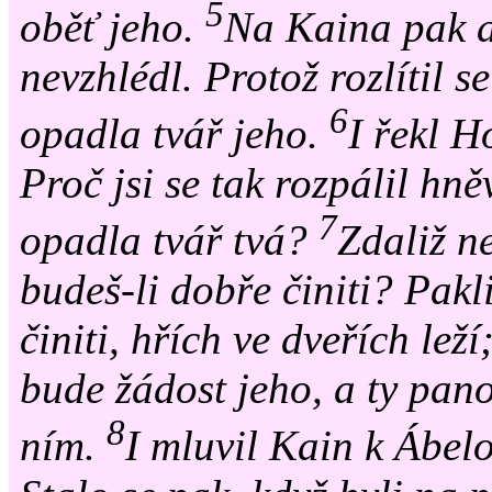
5
oběť jeho.
Na Kaina pak a
nevzhlédl. Protož rozlítil 
6
opadla tvář jeho.
I řekl 
Proč jsi se tak rozpálil hn
7
opadla tvář tvá?
Zdaliž n
budeš-li dobře činiti? Pak
činiti, hřích ve dveřích lež
bude žádost jeho, a ty pan
8
ním.
I mluvil Kain k Ábel