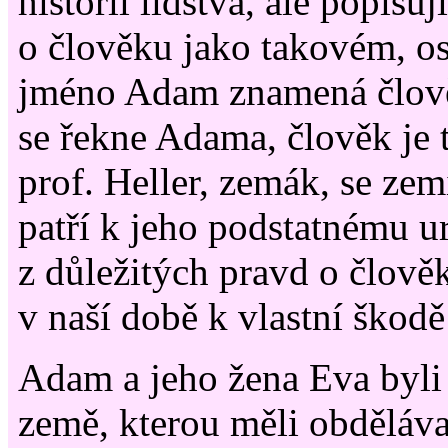
historii lidstva, ale popisu
o člověku jako takovém, os
jméno Adam znamená člově
se řekne Adama, člověk je t
prof. Heller, zemák, se zem
patří k jeho podstatnému ur
z důležitých pravd o člově
v naší době k vlastní škod
Adam a jeho žena Eva byli 
země, kterou měli obděláva