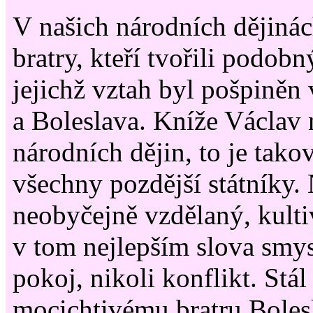
V našich národních dějiná
bratry, kteří tvořili podobn
jejichž vztah byl pošpiněn
a Boleslava. Kníže Václav 
národních dějin, to je tako
všechny pozdější státníky.
neobyčejně vzdělaný, kult
v tom nejlepším slova smys
pokoj, nikoli konflikt. Stá
mocichtivému bratru Bolesl