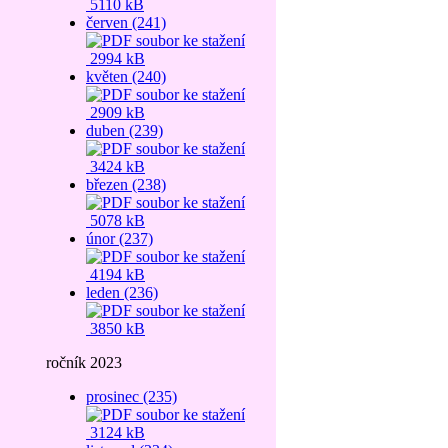
5110 kB
červen (241)
2994 kB
květen (240)
2909 kB
duben (239)
3424 kB
březen (238)
5078 kB
únor (237)
4194 kB
leden (236)
3850 kB
ročník 2023
prosinec (235)
3124 kB