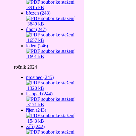
3915 kB
březen (248)
3649 kB
únor (247)
1657 kB
leden (246)
1691 kB
ročník 2024
prosinec (245)
1320 kB
listopad (244)
3171 kB
říjen (243)
1543 kB
září (242)