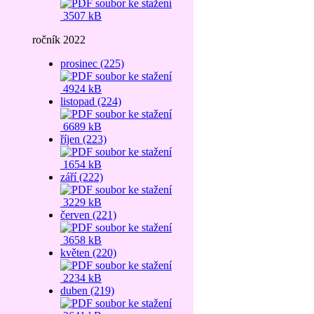
3507 kB
ročník 2022
prosinec (225)
4924 kB
listopad (224)
6689 kB
říjen (223)
1654 kB
září (222)
3229 kB
červen (221)
3658 kB
květen (220)
2234 kB
duben (219)