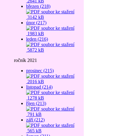
2641 kB
březen (218)
3142 kB
únor (217)
1983 kB
leden (216)
5872 kB
ročník 2021
prosinec (215)
2016 kB
listopad (214)
1278 kB
říjen (213)
791 kB
září (212)
565 kB