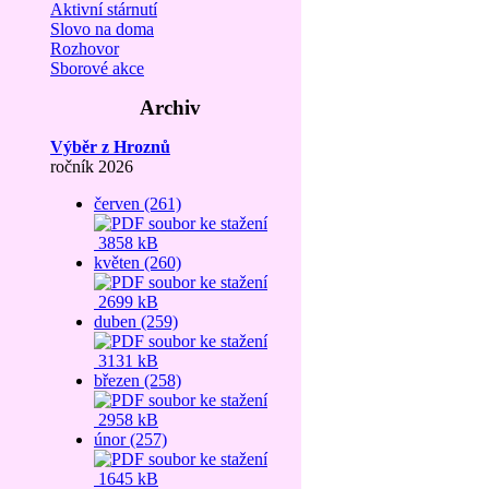
Aktivní stárnutí
Slovo na doma
Rozhovor
Sborové akce
Archiv
Výběr z Hroznů
ročník 2026
červen (261)
3858 kB
květen (260)
2699 kB
duben (259)
3131 kB
březen (258)
2958 kB
únor (257)
1645 kB