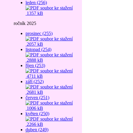
leden (256)
1357 kB
ročník 2025
prosinec (255)
2057 kB
listopad (254)
2888 kB
říjen (253)
4711 kB
září (252)
2681 kB
červen (251)
1006 kB
květen (250)
2266 kB
duben (249)