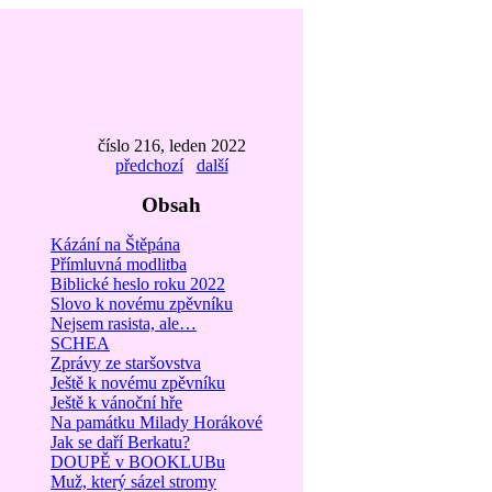
číslo 216, leden 2022
předchozí
další
Obsah
Kázání na Štěpána
Přímluvná modlitba
Biblické heslo roku 2022
Slovo k novému zpěvníku
Nejsem rasista, ale…
SCHEA
Zprávy ze staršovstva
Ještě k novému zpěvníku
Ještě k vánoční hře
Na památku Milady Horákové
Jak se daří Berkatu?
DOUPĚ v BOOKLUBu
Muž, který sázel stromy