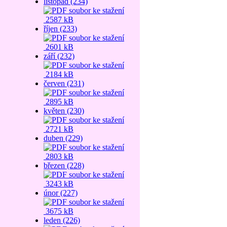
listopad (234)
2587 kB
říjen (233)
2601 kB
září (232)
2184 kB
červen (231)
2895 kB
květen (230)
2721 kB
duben (229)
2803 kB
březen (228)
3243 kB
únor (227)
3675 kB
leden (226)