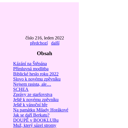
číslo 216, leden 2022
předchozí
další
Obsah
Kázání na Štěpána
Přímluvná modlitba
Biblické heslo roku 2022
Slovo k novému zpěvníku
Nejsem rasista, ale…
SCHEA
Zprávy ze staršovstva
Ještě k novému zpěvníku
Ještě k vánoční hře
Na památku Milady Horákové
Jak se daří Berkatu?
DOUPĚ v BOOKLUBu
Muž, který sázel stromy