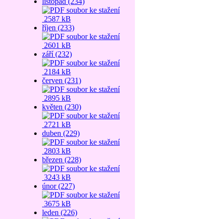
listopad (234)
2587 kB
říjen (233)
2601 kB
září (232)
2184 kB
červen (231)
2895 kB
květen (230)
2721 kB
duben (229)
2803 kB
březen (228)
3243 kB
únor (227)
3675 kB
leden (226)