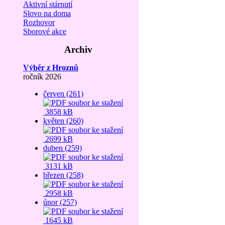
Aktivní stárnutí
Slovo na doma
Rozhovor
Sborové akce
Archiv
Výběr z Hroznů
ročník 2026
červen (261)
3858 kB
květen (260)
2699 kB
duben (259)
3131 kB
březen (258)
2958 kB
únor (257)
1645 kB