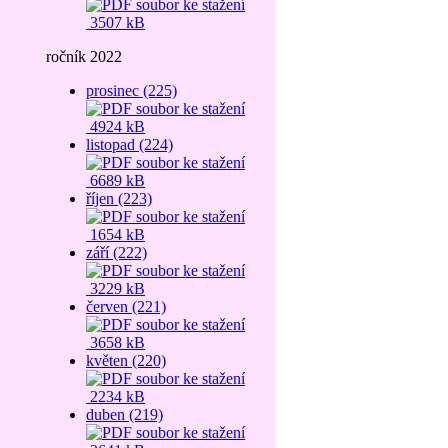
3507 kB
ročník 2022
prosinec (225)
4924 kB
listopad (224)
6689 kB
říjen (223)
1654 kB
září (222)
3229 kB
červen (221)
3658 kB
květen (220)
2234 kB
duben (219)