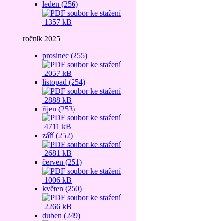
leden (256)
1357 kB
ročník 2025
prosinec (255)
2057 kB
listopad (254)
2888 kB
říjen (253)
4711 kB
září (252)
2681 kB
červen (251)
1006 kB
květen (250)
2266 kB
duben (249)