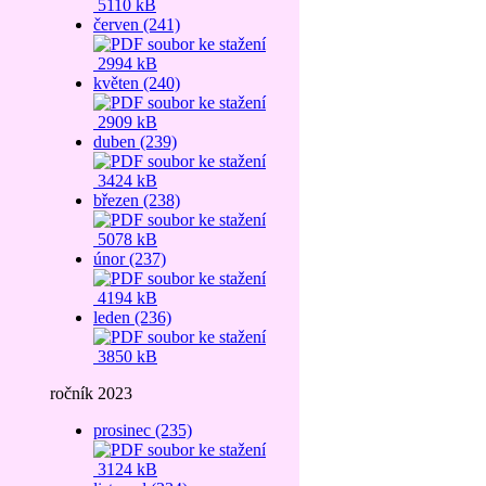
5110 kB
červen (241)
2994 kB
květen (240)
2909 kB
duben (239)
3424 kB
březen (238)
5078 kB
únor (237)
4194 kB
leden (236)
3850 kB
ročník 2023
prosinec (235)
3124 kB