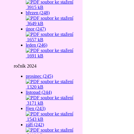
3915 kB
březen (248)
3649 kB
únor (247)
1657 kB
leden (246)
1691 kB
ročník 2024
prosinec (245)
1320 kB
listopad (244)
3171 kB
říjen (243)
1543 kB
září (242)