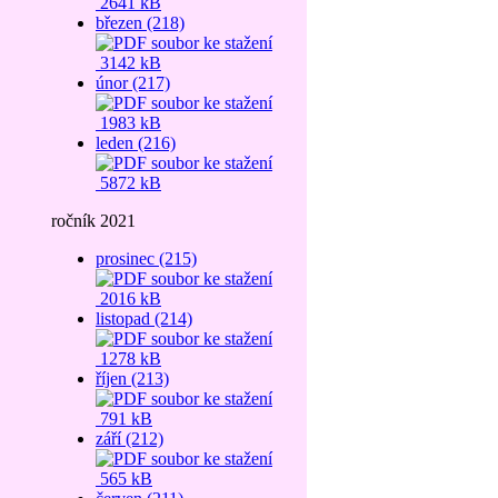
2641 kB
březen (218)
3142 kB
únor (217)
1983 kB
leden (216)
5872 kB
ročník 2021
prosinec (215)
2016 kB
listopad (214)
1278 kB
říjen (213)
791 kB
září (212)
565 kB