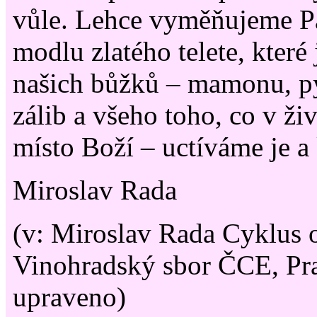
vůle. Lehce vyměňujeme P
modlu zlatého telete, kter
našich bůžků – mamonu, pý
zálib a všeho toho, co v ži
místo Boží – uctíváme je a
Miroslav Rada
(v: Miroslav Rada Cyklus 
Vinohradský sbor ČCE, Pr
upraveno)