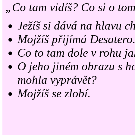
„Co tam vidíš? Co si o to
Ježíš si dává na hlavu c
Mojžíš přijímá Desatero
Co to tam dole v rohu ja
O jeho jiném obrazu s h
mohla vyprávět?
Mojžíš se zlobí.