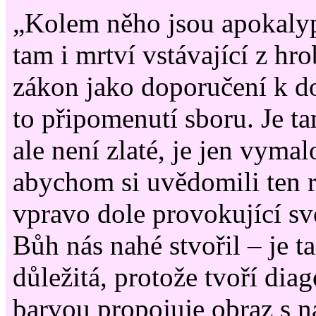
„Kolem něho jsou apokalypt
tam i mrtví vstávající z hro
zákon jako doporučení k d
to připomenutí sboru. Je tam
ale není zlaté, je jen vymal
abychom si uvědomili ten r
vpravo dole provokující sv
Bůh nás nahé stvořil – je 
důležitá, protože tvoří diag
barvou propojuje obraz s n