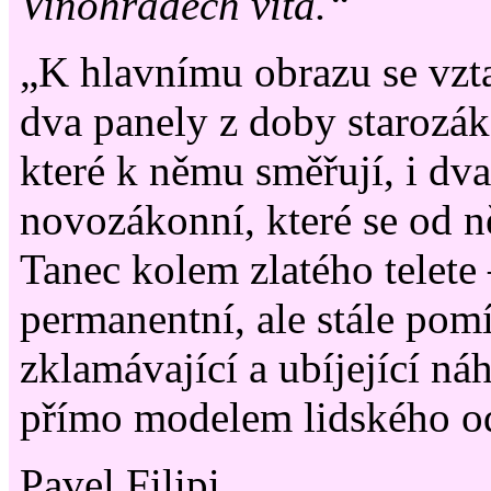
Vinohradech vítá.“
„K hlavnímu obrazu se vzt
dva panely z doby starozák
které k němu směřují, i dva
novozákonní, které se od n
Tanec kolem zlatého telete –
permanentní, ale stále pomíj
zklamávající a ubíjející ná
přímo modelem lidského od
Pavel Filipi