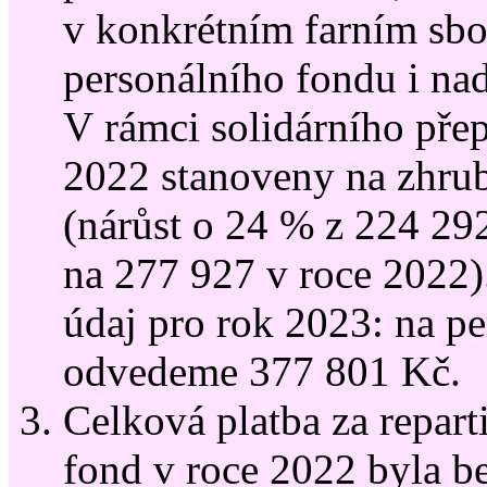
v konkrétním farním sb
personálního fondu i nad
V rámci solidárního pře
2022 stanoveny na zhru
(nárůst o 24 % z 224 29
na 277 927 v roce 2022)
údaj pro rok 2023: na pe
odvedeme 377 801 Kč.
Celková platba za repart
fond v roce 2022 byla b