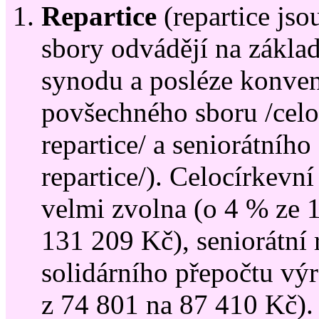
Repartice
(repartice jsou
sbory odvádějí na zákla
synodu a posléze konve
povšechného sboru /celo
repartice/ a seniorátního
repartice/). Celocírkevní 
velmi zvolna (o 4 % ze 
131 209 Kč), seniorátní 
solidárního přepočtu výr
z 74 801 na 87 410 Kč). 