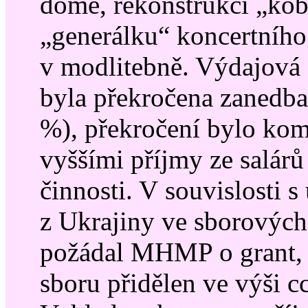
domě, rekonstrukci „ko
„generálku“ koncertního 
v modlitebně. Výdajová 
byla překročena zanedbat
%), překročení bylo ko
vyššími příjmy ze salárů
činnosti. V souvislosti s
z Ukrajiny ve sborových
požádal MHMP o grant, 
sboru přidělen ve výši c