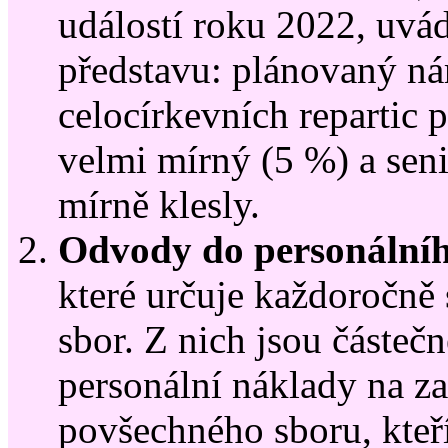
událostí roku 2022, uvá
představu: plánovaný ná
celocírkevních repartic 
velmi mírný (5 %) a seni
mírně klesly.
Odvody do personální
které určuje každoročně
sbor. Z nich jsou částeč
personální náklady na z
povšechného sboru, kteří