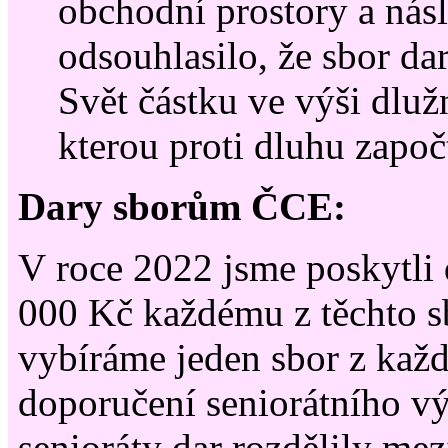
obchodní prostory a nás
odsouhlasilo, že sbor d
Svět částku ve výši dlu
kterou proti dluhu započ
Dary sborům ČCE:
V roce 2022 jsme poskytli 
000 Kč každému z těchto s
vybíráme jeden sbor z každ
doporučení seniorátního vý
senioráty dar rozdělily mez