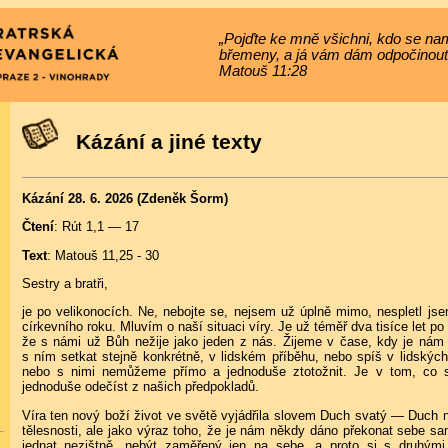
„Pojďte ke mně všichni, kdo se nam
břemeny, a já vám dám odpočinout
Matouš 11:28
Kázání a jiné texty
Kázání 28. 6. 2026 (Zdeněk Šorm)
Čtení
: Rút 1,1 — 17
Text
: Matouš 11,25 - 30
Sestry a bratři,
je po velikonocích. Ne, nebojte se, nejsem už úplně mimo, nespletl 
církevního roku. Mluvím o naší situaci víry. Je už téměř dva tisíce let p
že s námi už Bůh nežije jako jeden z nás. Žijeme v čase, kdy je nám
s ním setkat stejně konkrétně, v lidském příběhu, nebo spíš v lidských
nebo s nimi nemůžeme přímo a jednoduše ztotožnit. Je v tom, co 
jednoduše odečíst z našich předpokladů.
Víra ten nový boží život ve světě vyjádřila slovem Duch svatý — Duch n
tělesnosti, ale jako výraz toho, že je nám někdy dáno překonat sebe sa
jednat nezištně, nebýt zaměřený jen na sebe, a proto si s druhými