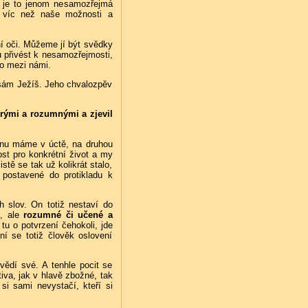
e je to jenom nesamozřejmá
u víc než naše možnosti a
ní oči. Můžeme jí být svědky
u přivést k nesamozřejmosti,
ho mezi námi.
u sám Ježíš. Jeho chvalozpěv
drými a rozumnými a zjevil
ranu máme v úctě, na druhou
ost pro konkrétní život a my
stě se tak už kolikrát stalo,
y postavené do protikladu k
h slov. On totiž nestaví do
é, ale
rozumné či učené a
tu o potvrzení čehokoli, jde
 ní se totiž člověk oslovení
vědí své. A tenhle pocit se
tiva, jak v hlavě zbožné, tak
 si sami nevystačí, kteří si