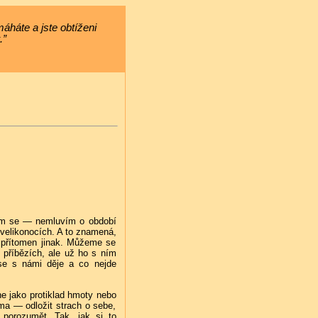
áháte a jste obtíženi
.”
jsem se — nemluvím o období
o velikonocích. A to znamená,
 přítomen jinak. Můžeme se
 příbězích, ale už ho s ním
se s námi děje a co nejde
e jako protiklad hmoty nebo
ma — odložit strach o sebe,
 porozumět. Tak, jak si to