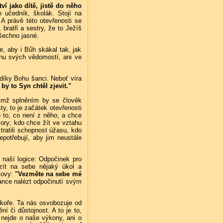
í jako dítě, jistě do něho
e učedník, školák. Stojí na
. A právě této otevřenosti se
bratři a sestry, že to Ježíš
šechno jasné.
, aby i Bůh skákal tak, jak
énu svých vědomostí, ani ve
 díky Bohu šanci. Neboť víra
y to Syn chtěl zjevit."
jímž splněním by se člověk
ty, to je začátek otevřenosti
o to, co není z něho, a chce
zory; kdo chce žít ve vztahu
tratili schopnost úžasu, kdo
epotřebují, aby jim neustále
 naší logice: Odpočinek pro
zít na sebe nějaký úkol a
slovy:
"Vezměte na sebe mé
šance nalézt odpočinutí svým
okoře. Ta nás osvobozuje od
í či důstojnost. A to je to,
 nejde o naše výkony, ani o