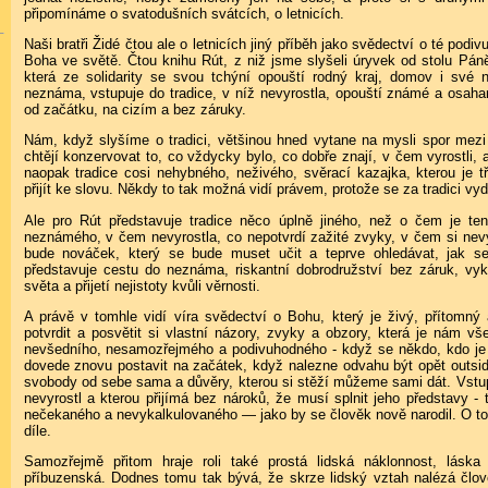
připomínáme o svatodušních svátcích, o letnicích.
Naši bratři Židé čtou ale o letnicích jiný příběh jako svědectví o té podi
Boha ve světě. Čtou knihu Rút, z niž jsme slyšeli úryvek od stolu Pán
která ze solidarity se svou tchýní opouští rodný kraj, domov i své 
neznáma, vstupuje do tradice, v níž nevyrostla, opouští známé a osaha
od začátku, na cizím a bez záruky.
Nám, když slyšíme o tradici, většinou hned vytane na mysli spor mezi j
chtějí konzervovat to, co vždycky bylo, co dobře znají, v čem vyrostli, a
naopak tradice cosi nehybného, neživého, svěrací kazajka, kterou je tř
přijít ke slovu. Někdy to tak možná vidí právem, protože se za tradici v
Ale pro Rút představuje tradice něco úplně jiného, než o čem je ten
neznámého, v čem nevyrostla, co nepotvrdí zažité zvyky, v čem si nev
bude nováček, který se bude muset učit a teprve ohledávat, jak se
představuje cestu do neznáma, riskantní dobrodružství bez záruk, v
světa a přijetí nejistoty kvůli věrnosti.
A právě v tomhle vidí víra svědectví o Bohu, který je živý, přítomný
potvrdit a posvětit si vlastní názory, zvyky a obzory, která je nám vš
nevšedního, nesamozřejmého a podivuhodného - když se někdo, kdo je 
dovede znovu postavit na začátek, když nalezne odvahu být opět outsid
svobody od sebe sama a důvěry, kterou si stěží můžeme sami dát. Vstup 
nevyrostl a kterou přijímá bez nároků, že musí splnit jeho představy -
nečekaného a nevykalkulovaného — jako by se člověk nově narodil. O to
díle.
Samozřejmě přitom hraje roli také prostá lidská náklonnost, lásk
příbuzenská. Dodnes tomu tak bývá, že skrze lidský vztah nalézá člo