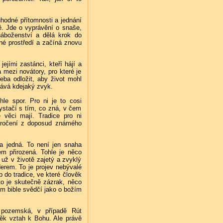
vuhodné přítomnosti a jednání
ě. Jde o vyprávění o snaše,
náboženství a dělá krok do
né prostředí a začíná znovu
ejími zastánci, kteří hájí a
 mezi novátory, pro které je
eba odložit, aby život mohl
ydává kdejaký zvyk.
hle spor. Pro ni je to cosi
ystačí s tím, co zná, v čem
 věci mají. Tradice pro ni
ykročení z doposud známého
 a jedná. To není jen snaha
em přirozená. Tohle je něco
už v životě zajetý a zvyklý
erem. To je projev nebývalé
do tradice, ve které člověk
 to je skutečně zázrak, něco
m bible svědčí jako o božím
a pozemská, v případě Rút
věk vztah k Bohu. Ale právě