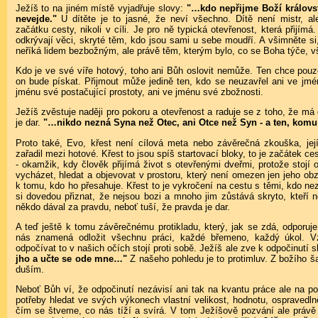
Ježíš to na jiném místě vyjadřuje slovy:
"…kdo nepřijme Boží královstv
nevejde."
U dítěte je to jasné, že neví všechno. Dítě není mistr, al
začátku cesty, nikoli v cíli. Je pro ně typická otevřenost, která přijímá
odkrývají věci, skryté těm, kdo jsou sami u sebe moudří. A všimněte si, 
neříká lidem bezbožným, ale právě těm, kterým bylo, co se Boha týče, v
Kdo je ve své víře hotový, toho ani Bůh oslovit nemůže. Ten chce pouze
on bude pískat. Přijmout může jedině ten, kdo se neuzavřel ani ve jm
jménu své postačující prostoty, ani ve jménu své zbožnosti.
Ježíš zvěstuje naději pro pokoru a otevřenost a raduje se z toho, že má
je dar.
"…nikdo nezná Syna než Otec, ani Otce než Syn - a ten, komu b
Proto také, Evo, křest není cílová meta nebo závěrečná zkouška, je
zařadil mezi hotové. Křest to jsou spíš startovací bloky, to je začátek ces
- okamžik, kdy člověk přijímá život s otevřenými dveřmi, protože stojí 
vycházet, hledat a objevovat v prostoru, který není omezen jen jeho ob
k tomu, kdo ho přesahuje. Křest to je vykročení na cestu s těmi, kdo nez
si dovedou přiznat, že nejsou bozi a mnoho jim zůstává skryto, kteří n
někdo dával za pravdu, neboť tuší, že pravda je dar.
A teď ještě k tomu závěrečnému protikladu, který, jak se zdá, odporuje
nás znamená odložit všechnu práci, každé břemeno, každý úkol. V
odpočívat to v našich očích stojí proti sobě. Ježíš ale zve k odpočinutí 
jho a učte se ode mne…"
Z našeho pohledu je to protimluv. Z božího 
duším.
Neboť Bůh ví, že odpočinutí nezávisí ani tak na kvantu práce ale na p
potřeby hledat ve svých výkonech vlastní velikost, hodnotu, ospravedlněn
čím se štveme, co nás tíží a svírá. V tom Ježíšově pozvání ale právě