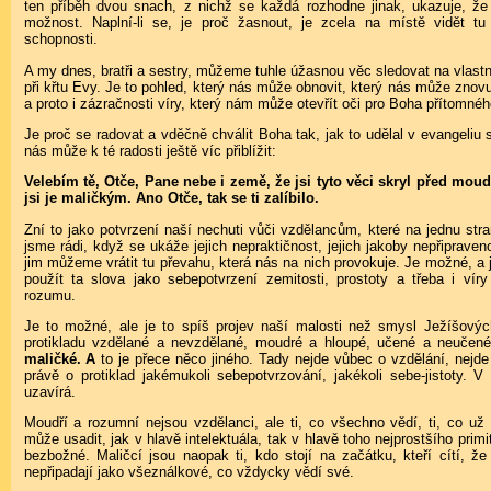
ten příběh dvou snach, z nichž se každá rozhodne jinak, ukazuje, ž
možnost. Naplní-li se, je proč žasnout, je zcela na místě vidět t
schopnosti.
A my dnes, bratři a sestry, můžeme tuhle úžasnou věc sledovat na vlast
při křtu Evy. Je to pohled, který nás může obnovit, který nás může znov
a proto i zázračnosti víry, který nám může otevřít oči pro Boha přítomné
Je proč se radovat a vděčně chválit Boha tak, jak to udělal v evangeli
nás může k té radosti ještě víc přiblížit:
Velebím tě, Otče, Pane nebe i země, že jsi tyto věci skryl před mou
jsi je maličkým. Ano Otče, tak se ti zalíbilo.
Zní to jako potvrzení naší nechuti vůči vzdělancům, které na jednu st
jsme rádi, když se ukáže jejich nepraktičnost, jejich jakoby nepřipraven
jim můžeme vrátit tu převahu, která nás na nich provokuje. Je možné, a ji
použít ta slova jako sebepotvrzení zemitosti, prostoty a třeba i vír
rozumu.
Je to možné, ale je to spíš projev naší malosti než smysl Ježíšovýc
protikladu vzdělané a nevzdělané, moudré a hloupé, učené a neučen
maličké. A
to je přece něco jiného. Tady nejde vůbec o vzdělání, nejde 
právě o protiklad jakémukoli sebepotvrzování, jakékoli sebe-jistoty. V
uzavírá.
Moudří a rozumní nejsou vzdělanci, ale ti, co všechno vědí, ti, co už 
může usadit, jak v hlavě intelektuála, tak v hlavě toho nejprostšího primi
bezbožné. Maličcí jsou naopak ti, kdo stojí na začátku, kteří cítí, že
nepřipadají jako všeználkové, co vždycky vědí své.