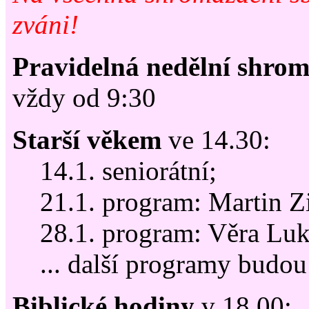
zváni!
Pravidelná nedělní shro
vždy od 9:30
Starší věkem
ve 14.30:
14.1. seniorátní;
21.1. program: Martin 
28.1. program: Věra Lu
... další programy budou
Biblické hodiny
v 18.00: