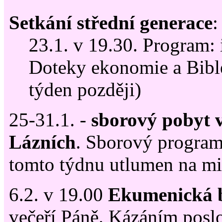
Setkání střední generace
:
23.1. v 19.30. Program:
Doteky ekonomie a Bibl
týden později)
25-31.1. -
sborový pobyt 
Lázních
. Sborový program
tomto týdnu utlumen na m
6.2. v 19.00
Ekumenická 
večeří Páně. Kázáním poslo