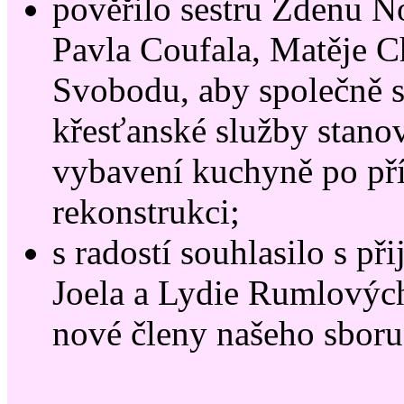
pověřilo sestru Zdenu N
Pavla Coufala, Matěje C
Svobodu, aby společně 
křesťanské služby stano
vybavení kuchyně po př
rekonstrukci;
s radostí souhlasilo s př
Joela a Lydie Rumlovýc
nové členy našeho sboru