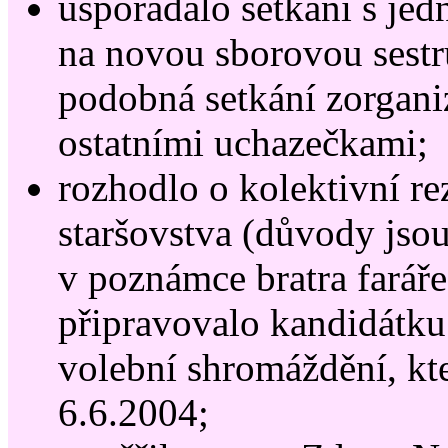
uspořádalo setkání s jed
na novou sborovou sestr
podobná setkání zorganiz
ostatními uchazečkami;
rozhodlo o kolektivní re
staršovstva (důvody jso
v poznámce bratra faráře
připravovalo kandidátk
volební shromáždění, kt
6.6.2004;