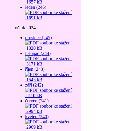
1657 kB
leden (246)
1691 kB
ročník 2024
prosinec (245)
1320 kB
listopad (244)
3171 kB
říjen (243)
1543 kB
září (242)
5110 kB
červen (241)
2994 kB
květen (240)
2909 kB