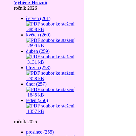
Výběr z Hroznů
ročník 2026
červen (261)
3858 kB
květen (260)
2699 kB
duben (259)
3131 kB
březen (258)
2958 kB
únor (257)
1645 kB
leden (256)
1357 kB
ročník 2025
prosinec (255)