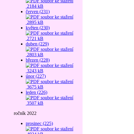
2184 kB
červen (231)
2895 kB
květen (230)
2721 kB
duben (229)
2803 kB
březen (228)
3243 kB
únor (227)
3675 kB
leden (226)
3507 kB
ročník 2022
prosinec (225)