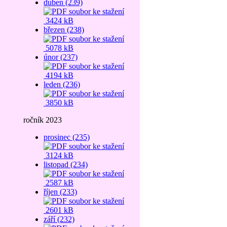
duben (239)
3424 kB
březen (238)
5078 kB
únor (237)
4194 kB
leden (236)
3850 kB
ročník 2023
prosinec (235)
3124 kB
listopad (234)
2587 kB
říjen (233)
2601 kB
září (232)