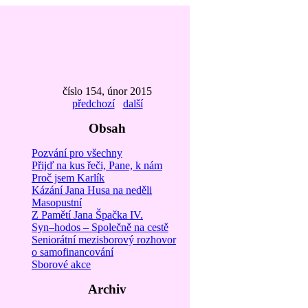
číslo 154, únor 2015
předchozí
další
Obsah
Pozvání pro všechny
Přijď na kus řeči, Pane, k nám
Proč jsem Karlík
Kázání Jana Husa na neděli
Masopustní
Z Pamětí Jana Špačka IV.
Syn–hodos – Společně na cestě
Seniorátní mezisborový rozhovor
o samofinancování
Sborové akce
Archiv