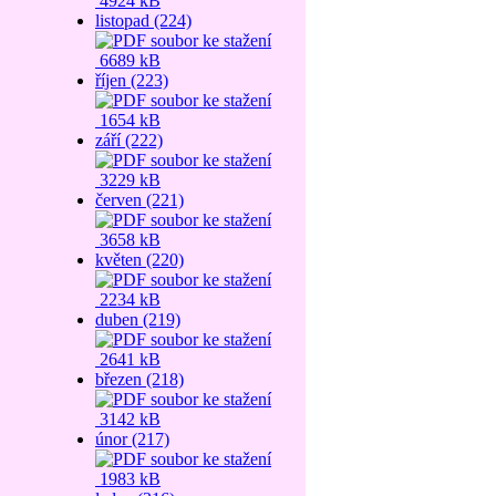
4924 kB
listopad (224)
6689 kB
říjen (223)
1654 kB
září (222)
3229 kB
červen (221)
3658 kB
květen (220)
2234 kB
duben (219)
2641 kB
březen (218)
3142 kB
únor (217)
1983 kB