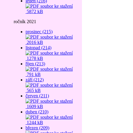
leden (216)
5872 kB
ročník 2021
prosinec (215)
2016 kB
listopad (214)
1278 kB
říjen (213)
791 kB
září (212)
565 kB
červen (211)
1609 kB
duben (210)
1244 kB
březen (209)