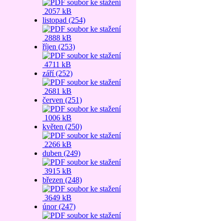
2057 kB
listopad (254)
2888 kB
říjen (253)
4711 kB
září (252)
2681 kB
červen (251)
1006 kB
květen (250)
2266 kB
duben (249)
3915 kB
březen (248)
3649 kB
únor (247)