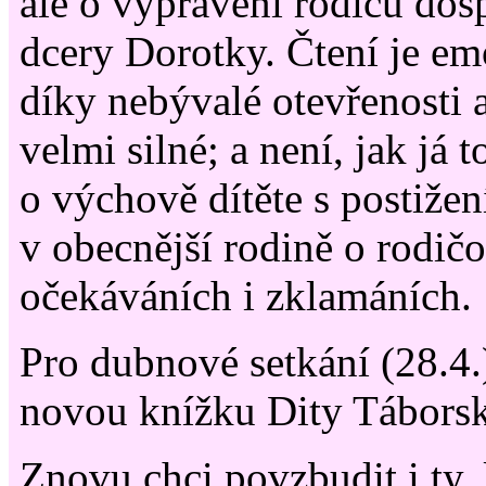
ale o vyprávění rodičů dosp
dcery Dorotky. Čtení je em
díky nebývalé otevřenosti 
velmi silné; a není, jak já t
o výchově dítěte s postižen
v obecnější rodině o rodič
očekáváních i zklamáních.
Pro dubnové setkání (28.4.
novou knížku Dity Táborsk
Znovu chci povzbudit i ty,