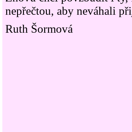
nepřečtou, aby neváhali přij
Ruth Šormová