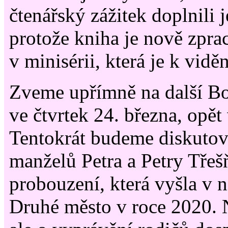
čtenářský zážitek doplnili j
protože kniha je nově zpra
v minisérii, která je k vidě
Zveme upřímně na další Bo
ve čtvrtek 24. března, opět
Tentokrát budeme diskutov
manželů Petra a Petry Tře
probouzení, která vyšla v n
Druhé město v roce 2020. N