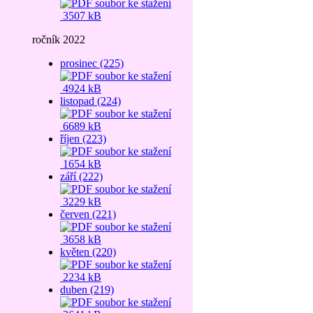
3507 kB
ročník 2022
prosinec (225)
4924 kB
listopad (224)
6689 kB
říjen (223)
1654 kB
září (222)
3229 kB
červen (221)
3658 kB
květen (220)
2234 kB
duben (219)