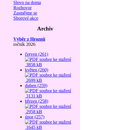
Slovo na doma
Rozhovor
Zasmějme se
Sborové akce
Archiv
Výběr z Hroznů
ročník 2026
červen (261)
3858 kB
květen (260)
2699 kB
duben (259)
3131 kB
březen (258)
2958 kB
únor (257)
1645 kB