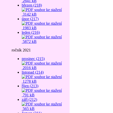
2641 kB
březen (218)
3142 kB
únor (217)
1983 kB
leden (216)
5872 kB
ročník 2021
prosinec (215)
2016 kB
listopad (214)
1278 kB
říjen (213)
791 kB
září (212)
565 kB