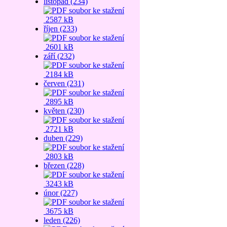
listopad (234)
2587 kB
říjen (233)
2601 kB
září (232)
2184 kB
červen (231)
2895 kB
květen (230)
2721 kB
duben (229)
2803 kB
březen (228)
3243 kB
únor (227)
3675 kB
leden (226)