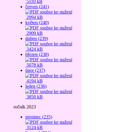
5110 kB
červen (241)
2994 kB
květen (240)
2909 kB
duben (239)
3424 kB
březen (238)
5078 kB
únor (237)
4194 kB
leden (236)
3850 kB
ročník 2023
prosinec (235)
3124 kB