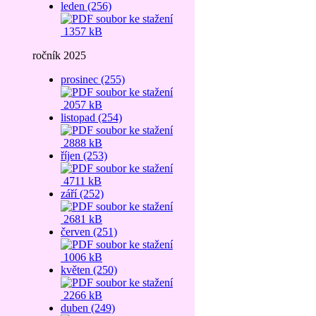
leden (256)
1357 kB
ročník 2025
prosinec (255)
2057 kB
listopad (254)
2888 kB
říjen (253)
4711 kB
září (252)
2681 kB
červen (251)
1006 kB
květen (250)
2266 kB
duben (249)