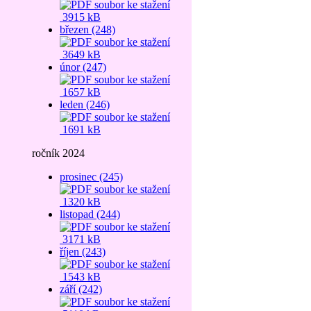
3915 kB
březen (248)
3649 kB
únor (247)
1657 kB
leden (246)
1691 kB
ročník 2024
prosinec (245)
1320 kB
listopad (244)
3171 kB
říjen (243)
1543 kB
září (242)