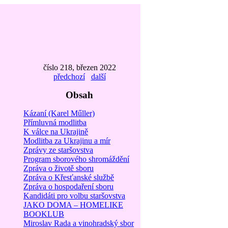
číslo 218, březen 2022
předchozí
další
Obsah
Kázaní (Karel Műller)
Přímluvná modlitba
K válce na Ukrajině
Modlitba za Ukrajinu a mír
Zprávy ze staršovstva
Program sborového shromáždění
Zpráva o životě sboru
Zpráva o Křesťanské službě
Zpráva o hospodaření sboru
Kandidáti pro volbu staršovstva
JAKO DOMA – HOMELIKE
BOOKLUB
Miroslav Rada a vinohradský sbor