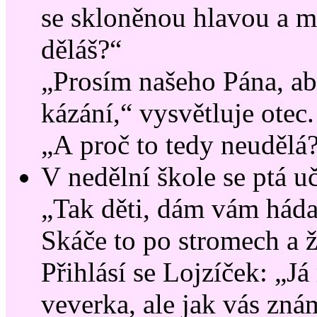
se skloněnou hlavou a ml
děláš?“
„Prosím našeho Pána, ab
kázání,“ vysvětluje otec.
„A proč to tedy neudělá
V nedělní škole se ptá uč
„Tak děti, dám vám háda
Skáče to po stromech a ž
Přihlásí se Lojzíček: „J
veverka, ale jak vás zná