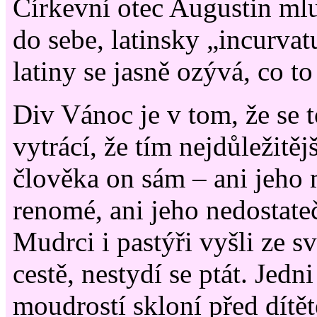
Církevní otec Augustin mlu
do sebe, latinsky „incurvatu
latiny se jasně ozývá, co to
Div Vánoc je v tom, že se 
vytrácí, že tím nejdůležitě
člověka on sám – ani jeho
renomé, ani jeho nedostate
Mudrci i pastýři vyšli ze s
cestě, nestydí se ptát. Jedni
moudrostí skloní před dítět