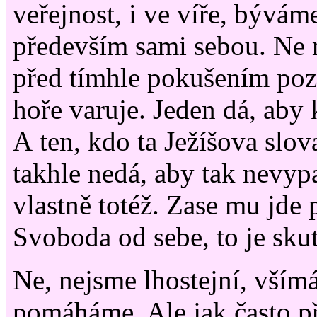
veřejnost, i ve víře, býváme
především sami sebou. Ne 
před tímhle pokušením pozd
hoře varuje. Jeden dá, aby 
A ten, kdo ta Ježíšova slov
takhle nedá, aby tak nevypa
vlastně totéž. Zase mu jde 
Svoboda od sebe, to je sku
Ne, nejsme lhostejní, vším
pomáháme. Ale jak často př