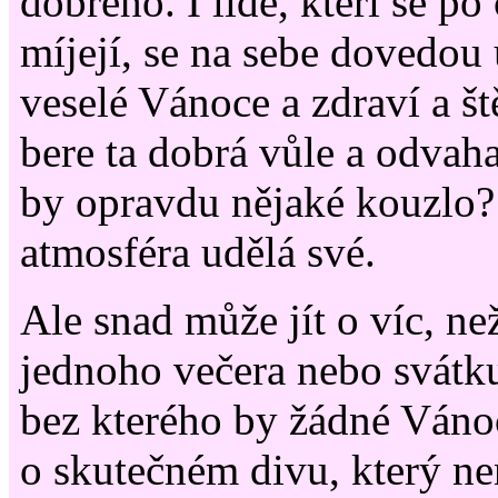
dobrého. I lidé, kteří se p
míjejí, se na sebe dovedou 
veselé Vánoce a zdraví a št
bere ta dobrá vůle a odvah
by opravdu nějaké kouzlo
atmosféra udělá své.
Ale snad může jít o víc, ne
jednoho večera nebo svátk
bez kterého by žádné Váno
o skutečném divu, který ne