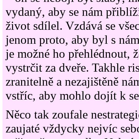
vydaný, aby se nám přiblíži
život sdílel. Vzdává se všec
jenom proto, aby byl s nám
je možné ho přehlédnout, 
vystrčit za dveře. Takhle ri
zranitelně a nezajištěně n
vstříc, aby mohlo dojít k se
Něco tak zoufale nestrateg
zaujaté vždycky nejvíc se