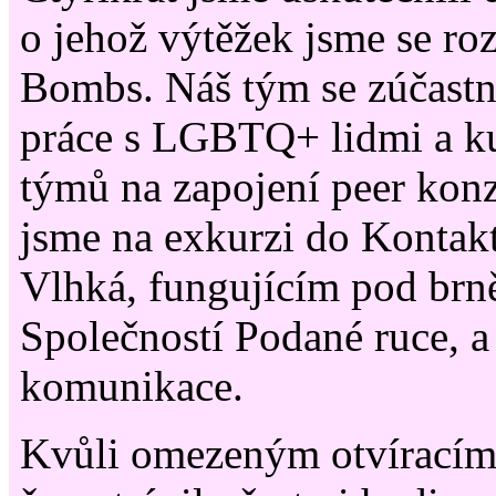
o jehož výtěžek jsme se roz
Bombs. Náš tým se zúčastni
práce s LGBTQ+ lidmi a ku
týmů na zapojení peer konz
jsme na exkurzi do Kontakt
Vlhká, fungujícím pod br
Společností Podané ruce, a
komunikace.
Kvůli omezeným otvíracím