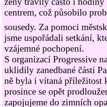
ženy trávily často i hodin
centrem, což působilo pro
sousedy. Za pomoci městské
jsme uspořádali setkání, kt
vzájemné pochopení.
S organizací Progressive n
uklidily zanedbané části P
ně byla i vítaná příležitost
prosince se opět prodlouž
zapojujeme do zimních opa