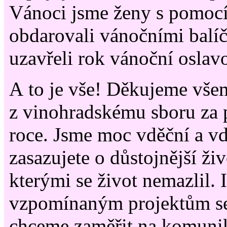
Vánoci jsme ženy s pomocí
obdarovali vánočními balíč
uzavřeli rok vánoční oslav
A to je vše! Děkujeme vše
z vinohradskému sboru za 
roce. Jsme moc vděční a vd
zasazujete o důstojnější živ
kterými se život nemazlil. 
vzpomínaným projektům se
chceme zaměřit na komunika