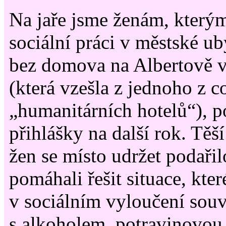
Na jaře jsme ženám, který
sociální práci v městské u
bez domova na Albertově v
(která vzešla z jednoho z 
„humanitárních hotelů“), 
přihlášky na další rok. Těší
žen se místo udržet podaři
pomáhali řešit situace, kte
v sociálním vyloučení souvi
s alkoholem, potravinovou