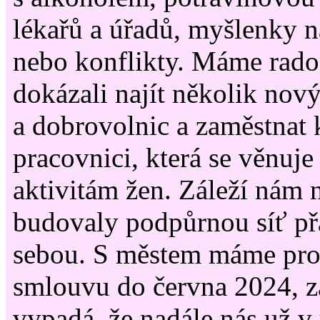
lékařů a úřadů, myšlenky 
nebo konflikty. Máme rados
dokázali najít několik nov
a dobrovolnic a zaměstnat
pracovnici, která se věnuj
aktivitám žen. Záleží nám 
budovaly podpůrnou síť přá
sebou. S městem máme pr
smlouvu do června 2024, z
vypadá, že nadále nás už v