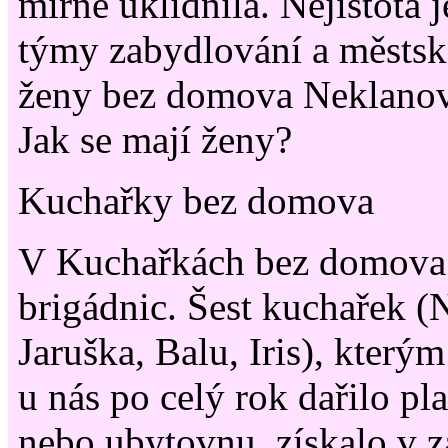
mírně uklidnila. Nejistota j
týmy zabydlování a městsk
ženy bez domova Neklanova
Jak se mají ženy?
Kuchařky bez domova
V Kuchařkách bez domova 
brigádnic. Šest kuchařek (N
Jaruška, Balu, Iris), kterým
u nás po celý rok dařilo pla
nebo ubytovnu, získalo v z