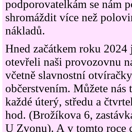
podporovatelkám se nám p
shromáždit více než polov
nákladů.
Hned začátkem roku 2024 j
otevřeli naši provozovnu 
včetně slavnostní otvíračk
občerstvením. Můžete nás t
každé úterý, středu a čtvrt
hod. (Brožíkova 6, zastávk
U Zvonu). A v tomto roce 