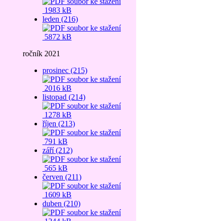
1983 kB
leden (216)
5872 kB
ročník 2021
prosinec (215)
2016 kB
listopad (214)
1278 kB
říjen (213)
791 kB
září (212)
565 kB
červen (211)
1609 kB
duben (210)