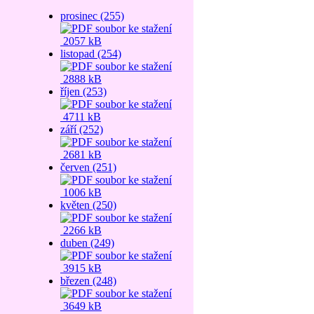
prosinec (255)
2057 kB
listopad (254)
2888 kB
říjen (253)
4711 kB
září (252)
2681 kB
červen (251)
1006 kB
květen (250)
2266 kB
duben (249)
3915 kB
březen (248)
3649 kB