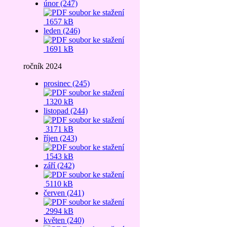
únor (247)
1657 kB
leden (246)
1691 kB
ročník 2024
prosinec (245)
1320 kB
listopad (244)
3171 kB
říjen (243)
1543 kB
září (242)
5110 kB
červen (241)
2994 kB
květen (240)