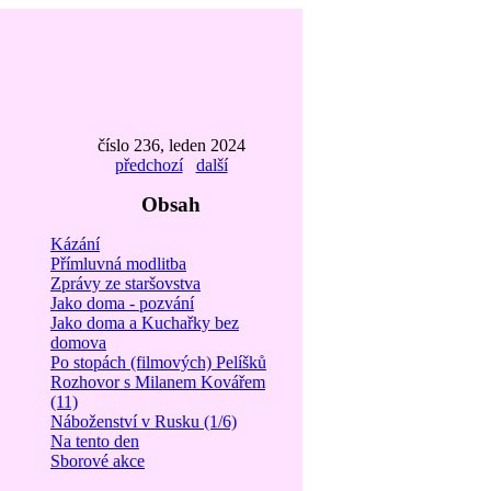
číslo 236, leden 2024
předchozí
další
Obsah
Kázání
Přímluvná modlitba
Zprávy ze staršovstva
Jako doma - pozvání
Jako doma a Kuchařky bez
domova
Po stopách (filmových) Pelíšků
Rozhovor s Milanem Kovářem
(11)
Náboženství v Rusku (1/6)
Na tento den
Sborové akce