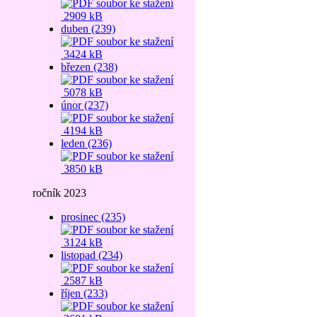
2909 kB
duben (239)
3424 kB
březen (238)
5078 kB
únor (237)
4194 kB
leden (236)
3850 kB
ročník 2023
prosinec (235)
3124 kB
listopad (234)
2587 kB
říjen (233)