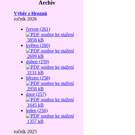
Archiv
Výběr z Hroznů
ročník 2026
červen (261)
3858 kB
květen (260)
2699 kB
duben (259)
3131 kB
březen (258)
2958 kB
únor (257)
1645 kB
leden (256)
1357 kB
ročník 2025