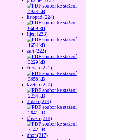
prosinec (225)
4924 kB
listopad (224)
6689 kB
říjen (223)
1654 kB
září (222)
3229 kB
červen (221)
3658 kB
květen (220)
2234 kB
duben (219)
2641 kB
březen (218)
3142 kB
únor (217)