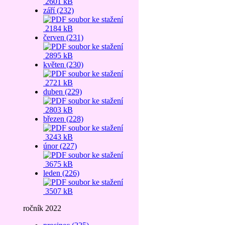
2601 kB
září (232)
2184 kB
červen (231)
2895 kB
květen (230)
2721 kB
duben (229)
2803 kB
březen (228)
3243 kB
únor (227)
3675 kB
leden (226)
3507 kB
ročník 2022