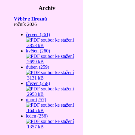
Archiv
Výběr z Hroznů
ročník 2026
červen (261)
3858 kB
květen (260)
2699 kB
duben (259)
3131 kB
březen (258)
2958 kB
únor (257)
1645 kB
leden (256)
1357 kB