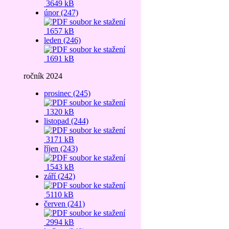
3649 kB
únor (247)
1657 kB
leden (246)
1691 kB
ročník 2024
prosinec (245)
1320 kB
listopad (244)
3171 kB
říjen (243)
1543 kB
září (242)
5110 kB
červen (241)
2994 kB