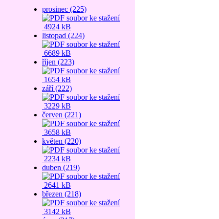
prosinec (225)
4924 kB
listopad (224)
6689 kB
říjen (223)
1654 kB
září (222)
3229 kB
červen (221)
3658 kB
květen (220)
2234 kB
duben (219)
2641 kB
březen (218)
3142 kB