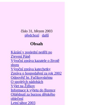
číslo 31, březen 2003
předchozí
další
Obsah
Kázání v poslední neděli po
Zjevení Páně
Výroční zpráva kazatele o životě
sboru
Výroční zpráva katechetky
Zpráva o hospodaření za rok 2002
Odpověď br. Fučikovskému
O spojitých nádobách
Výlet na Žižkov
Informace k výletu do Bzence
Ohlédnutí za burzou dětského
oblečení
Letní tábor 2003