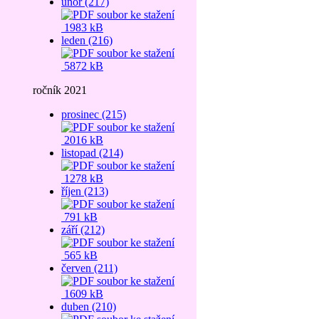
únor (217)
1983 kB
leden (216)
5872 kB
ročník 2021
prosinec (215)
2016 kB
listopad (214)
1278 kB
říjen (213)
791 kB
září (212)
565 kB
červen (211)
1609 kB
duben (210)