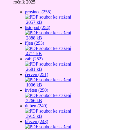
ročník 2025
prosinec (255)
2057 kB
listopad (254)
2888 kB
říjen (253)
4711 kB
září (252)
2681 kB
červen (251)
1006 kB
květen (250)
2266 kB
duben (249)
3915 kB
březen (248)