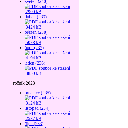
květen (240)
2909 kB
duben (239)
3424 kB
březen (238)
5078 kB
únor (237)
4194 kB
leden (236)
3850 kB
ročník 2023
prosinec (235)
3124 kB
listopad (234)
2587 kB
říjen (233)