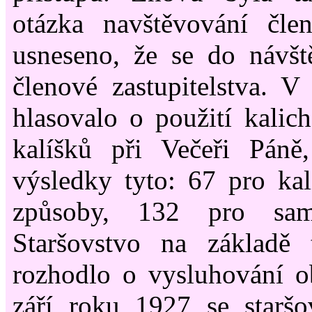
otázka navštěvování čle
usneseno, že se do návšt
členové zastupitelstva. 
hlasovalo o použití kalic
kalíšků při Večeři Páně,
výsledky tyto: 67 pro ka
způsoby, 132 pro samo
Staršovstvo na základě 
rozhodlo o vysluhování 
září roku 1927 se staršo