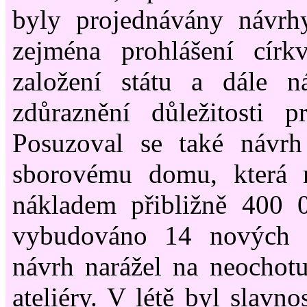
byly projednávány návr
zejména prohlášení círk
založení státu a dále n
zdůraznění důležitosti p
Posuzoval se také návrh
sborovému domu, která m
nákladem přibližně 400 
vybudováno 14 nových mí
návrh narážel na neochot
ateliéry. V létě byl slavn