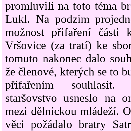
promluvili na toto téma br
Lukl. Na podzim projedná
možnost přifaření části k
Vršovice (za tratí) ke sb
tomuto nakonec dalo souh
že členové, kterých se to b
přifařením souhlasit.
staršovstvo usneslo na o
mezi dělnickou mládeží. O 
věci požádalo bratry Sat