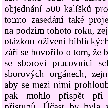
objednání 500 kalíšků pr
tomto zasedání také proj
na podzim tohoto roku, ze
otázkou oživení biblickýc
září se hovořilo o tom, že 
se sboroví pracovníci sc
sborových orgánech, zej
aby se mezi nimi prohloub
pak mohlo přispět při
přístupů. Účast by byla 