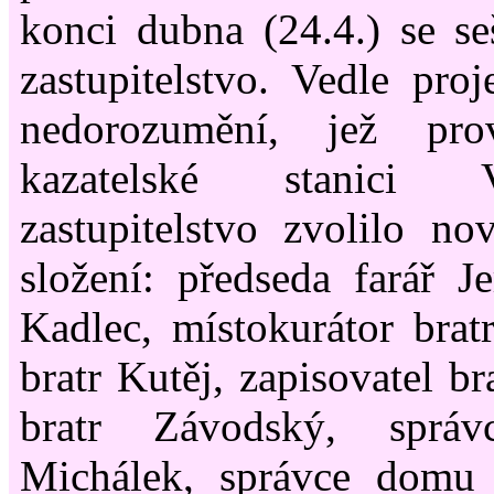
konci dubna (24.4.) se s
zastupitelstvo. Vedle pro
nedorozumění, jež pro
kazatelské stanici 
zastupitelstvo zvolilo no
složení: předseda farář Je
Kadlec, místokurátor brat
bratr Kutěj, zapisovatel br
bratr Závodský, správ
Michálek, správce domu b