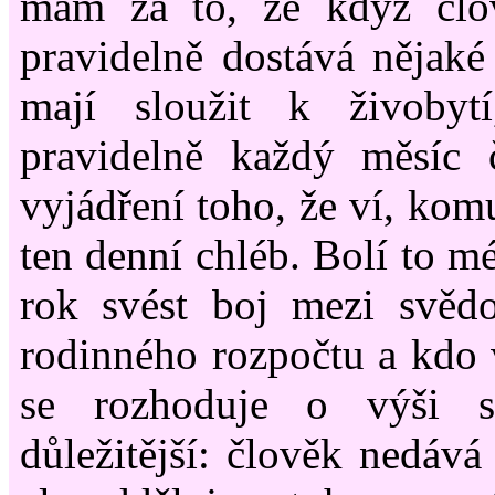
mám za to, že když člo
pravidelně dostává nějaké
mají sloužit k živoby
pravidelně každý měsíc č
vyjádření toho, že ví, kom
ten denní chléb. Bolí to m
rok svést boj mezi svě
rodinného rozpočtu a kdo v
se rozhoduje o výši s
důležitější: člověk nedává