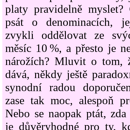
platy pravidelně myslet?
psát o denominacích, je
zvykli oddělovat ze sv
měsíc 10 %, a přesto je n
nárožích? Mluvit o tom, 
dává, někdy ještě parado
synodní radou doporuče
zase tak moc, alespoň pr
Nebo se naopak ptát, zda
je důvěryhodné pro ty, k