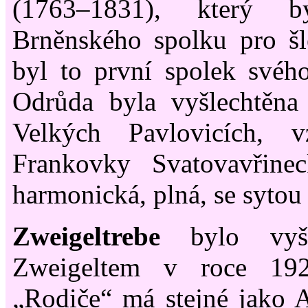
(1763–1831), který by
Brněnského spolku pro š
byl to první spolek svéh
Odrůda byla vyšlechtěn
Velkých Pavlovicích, v
Frankovky Svatovavřine
harmonická, plná, se sytou
Zweigeltrebe
bylo vyšl
Zweigeltem v roce 19
„Rodiče“ má stejné jako 