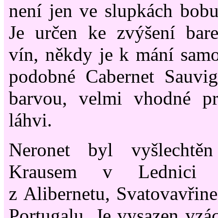
není jen ve slupkách bobul
Je určen ke zvýšení bare
vín, někdy je k mání samos
podobné Cabernet Sauvi
barvou, velmi vhodné pr
láhvi.
Neronet byl vyšlechtě
Krausem v Lednici
z Alibernetu, Svatovavři
Portugalu. Je vysazen vzác