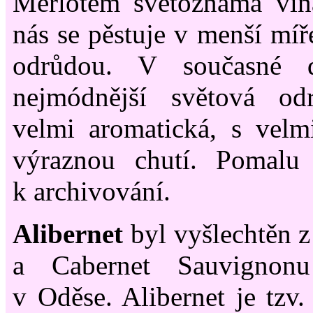
Merlotem světoznámá ví
nás se pěstuje v menší míř
odrůdou. V současné 
nejmódnější světová od
velmi aromatická, s velm
výraznou chutí. Pomalu
k archivování.
Alibernet
byl vyšlechtěn z
a Cabernet Sauvigno
v Oděse. Alibernet je tzv.