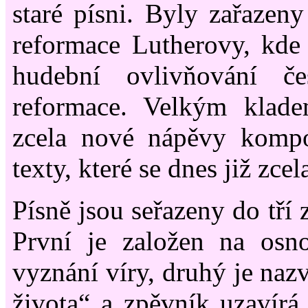
staré písni. Byly zařazen
reformace Lutherovy, kde
hudební ovlivňování č
reformace. Velkým klad
zcela nové nápěvy komp
texty, které se dnes již zcel
Písně jsou seřazeny do tří 
První je založen na osn
vyznání víry, druhý je na
života“ a zpěvník uzavírá