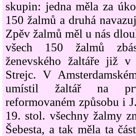
skupin: jedna měla za úko
150 žalmů a druhá navazují
Zpěv žalmů měl u nás dlouh
všech 150 žalmů zbá
ženevského žaltáře již v
Strejc. V Amsterdamské
umístil žaltář na p
reformovaném způsobu i J
19. stol. všechny žalmy zn
Šebesta, a tak měla ta čá