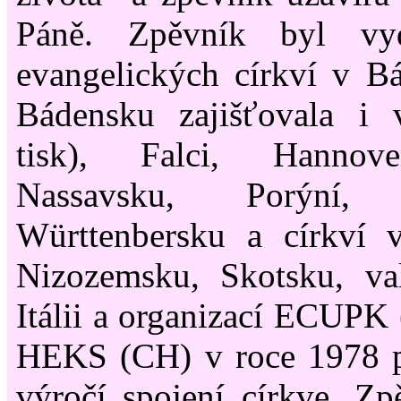
Páně. Zpěvník byl v
evangelických církví v B
Bádensku zajišťovala i 
tisk), Falci, Hannove
Nassavsku, Porýní,
Württenbersku a církví v
Nizozemsku, Skotsku, va
Itálii a organizací ECUP
HEKS (CH) v roce 1978 při
výročí spojení církve. Zp