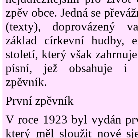
zpěv obce. Jedná se převáž
(texty), doprovázený v
základ církevní hudby, ex
století, který však zahrnuj
písní, jež obsahuje i 
zpěvník.
První zpěvník
V roce 1923 byl vydán pr
který měl sloužit nové sj