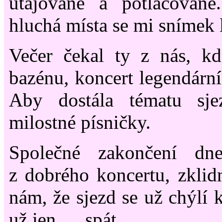
utajované a potlačovan
hluchá místa se mi snímek l
Večer čekal ty z nás, kd
bazénu, koncert legendární
Aby dostála tématu sje
milostné písničky.
Společné zakončení dne
z dobrého koncertu, zklid
nám, že sjezd se už chýlí 
už jen … spát.