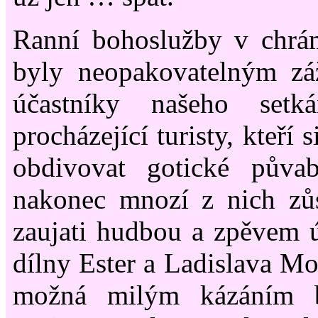
Ranní bohoslužby v chrá
byly neopakovatelným zá
účastníky našeho setk
procházející turisty, kteří 
obdivovat gotické půvab
nakonec mnozí z nich zůs
zaujati hudbou a zpěvem 
dílny Ester a Ladislava M
možná milým kázáním b