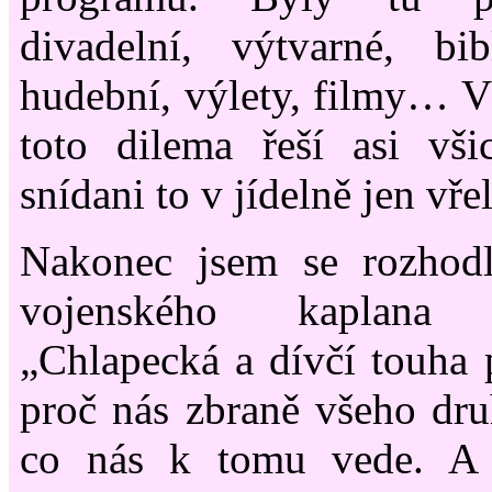
divadelní, výtvarné, bib
hudební, výlety, filmy… Vš
toto dilema řeší asi vši
snídani to v jídelně jen vře
Nakonec jsem se rozhod
vojenského kaplana
„Chlapecká a dívčí touha 
proč nás zbraně všeho druh
co nás k tomu vede. A 