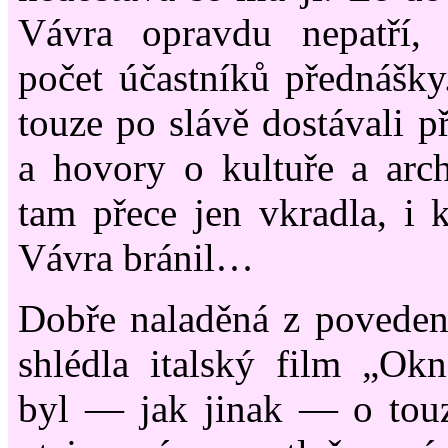
Vávra opravdu nepatří, 
počet účastníků přednášky
touze po slávě dostávali p
a hovory o kultuře a archi
tam přece jen vkradla, i
Vávra bránil…
Dobře naladěná z poveden
shlédla italský film „Okn
byl — jak jinak — o touz