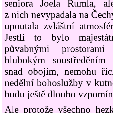
seniora Joela Rumla, ale
z nich nevypadala na Čechy
upoutala zvláštní atmosfér
Jestli to bylo majestá
půvabnými prostorami 
hlubokým soustředěním 
snad obojím, nemohu říci
nedělní bohoslužby v kut
budu ještě dlouho vzpomín
Ale protože všechno hezk