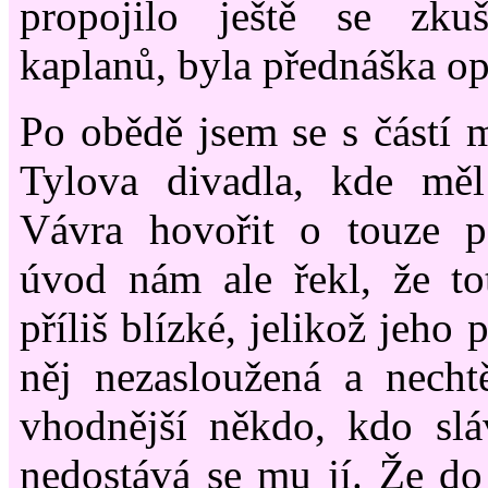
propojilo ještě se zku
kaplanů, byla přednáška o
Po obědě jsem se s částí 
Tylova divadla, kde měl
Vávra hovořit o touze p
úvod nám ale řekl, že t
příliš blízké, jelikož jeho 
něj nezasloužená a necht
vhodnější někdo, kdo slá
nedostává se mu jí. Že do