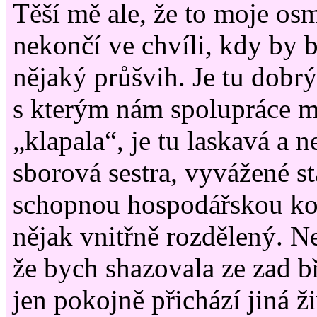
Těší mě ale, že to moje os
nekončí ve chvíli, kdy by 
nějaký průšvih. Je tu dobrý
s kterým nám spolupráce 
„klapala“, je tu laskavá a n
sborová sestra, vyvážené st
schopnou hospodářskou kom
nějak vnitřně rozdělený. Ne
že bych shazovala ze zad b
jen pokojně přichází jiná ž