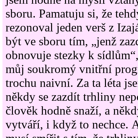
sboru. Pamatuju si, že teh
rezonoval jeden verš z Izajá
být ve sboru tím, „jenž zaz
obnovuje stezky k sídlům“,
můj soukromý vnitřní progr
trochu naivní. Za ta léta j
někdy se zazdít trhliny nep
člověk hodně snaží, a někd
vytváří, i když to nechce. 