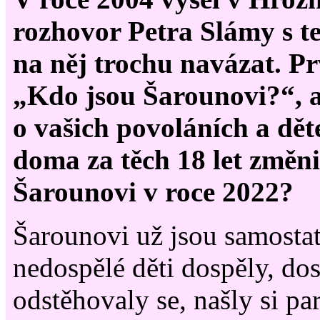
rozhovor Petra Slámy s t
na něj trochu navázat. Pr
„Kdo jsou Šarounovi?“, a 
o vašich povoláních a dět
doma za těch 18 let změni
Šarounovi v roce 2022?
Šarounovi už jsou samostat
nedospělé děti dospěly, do
odstěhovaly se, našly si p