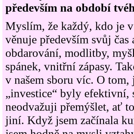
především na období tvéh
Myslím, že každý, kdo je v 
věnuje především svůj čas 
obdarování, modlitby, myš
spánek, vnitřní zápasy. Tak
v našem sboru víc. O tom, j
„investice“ byly efektivní,
neodvažuji přemýšlet, ať t
jiní. Když jsem začínala k
jsem hodně na mysli vztah