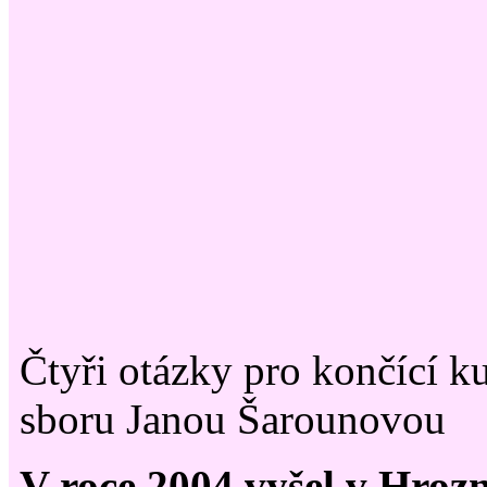
Čtyři otázky pro končící k
sboru Janou Šarounovou
V roce 2004 vyšel v Hroz