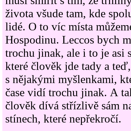
musí smířit s tím, že trhlin
života všude tam, kde spol
lidé. O to víc místa můžem
Hospodinu. Leccos bych m
trochu jinak, ale i to je asi
které člověk jde tady a teď, 
s nějakými myšlenkami, kte
čase vidí trochu jinak. A t
člověk dívá střízlivě sám n
stínech, které nepřekročí.