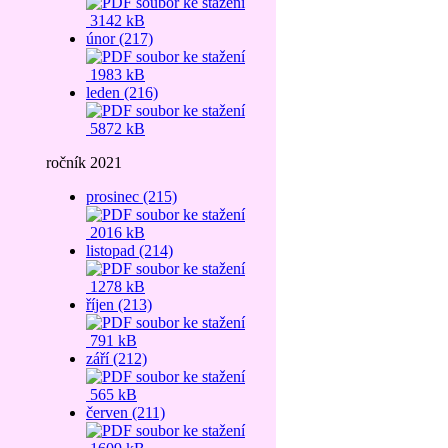
3142 kB
únor (217)
1983 kB
leden (216)
5872 kB
ročník 2021
prosinec (215)
2016 kB
listopad (214)
1278 kB
říjen (213)
791 kB
září (212)
565 kB
červen (211)