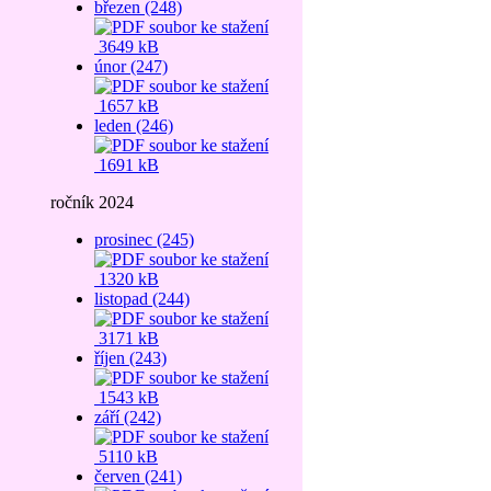
březen (248)
3649 kB
únor (247)
1657 kB
leden (246)
1691 kB
ročník 2024
prosinec (245)
1320 kB
listopad (244)
3171 kB
říjen (243)
1543 kB
září (242)
5110 kB
červen (241)