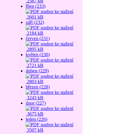
2587 kB
říjen (233)
2601 kB
září (232)
2184 kB
červen (231)
2895 kB
květen (230)
2721 kB
duben (229)
2803 kB
březen (228)
3243 kB
únor (227)
3675 kB
leden (226)
3507 kB