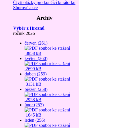
Čtyři otázky pro končící kurátorku
Sborové akce
Archiv
Výběr z Hroznů
ročník 2026
červen (261)
3858 kB
květen (260)
2699 kB
duben (259)
3131 kB
březen (258)
2958 kB
únor (257)
1645 kB
leden (256)