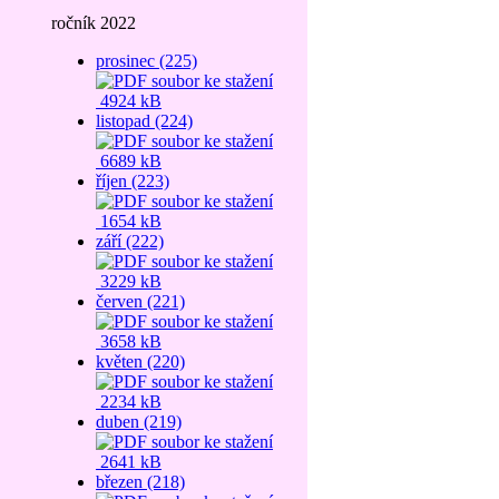
ročník 2022
prosinec (225)
4924 kB
listopad (224)
6689 kB
říjen (223)
1654 kB
září (222)
3229 kB
červen (221)
3658 kB
květen (220)
2234 kB
duben (219)
2641 kB
březen (218)