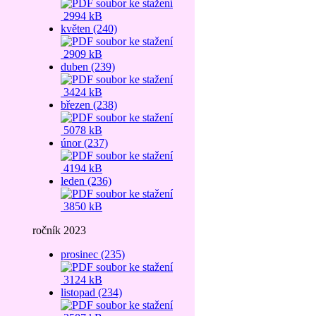
2994 kB
květen (240)
2909 kB
duben (239)
3424 kB
březen (238)
5078 kB
únor (237)
4194 kB
leden (236)
3850 kB
ročník 2023
prosinec (235)
3124 kB
listopad (234)