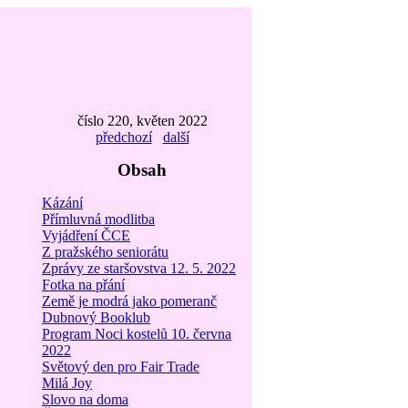
číslo 220, květen 2022
předchozí
další
Obsah
Kázání
Přímluvná modlitba
Vyjádření ČCE
Z pražského seniorátu
Zprávy ze staršovstva 12. 5. 2022
Fotka na přání
Země je modrá jako pomeranč
Dubnový Booklub
Program Noci kostelů 10. června
2022
Světový den pro Fair Trade
Milá Joy
Slovo na doma