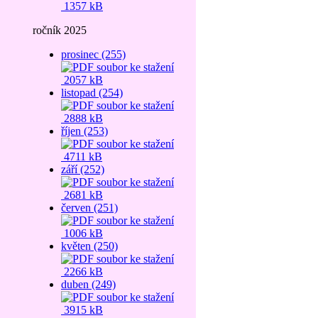
1357 kB
ročník 2025
prosinec (255)
2057 kB
listopad (254)
2888 kB
říjen (253)
4711 kB
září (252)
2681 kB
červen (251)
1006 kB
květen (250)
2266 kB
duben (249)
3915 kB