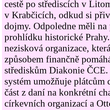
cestě po střediscích v Lito
v Krabčicích, odkud si při
dojmy. Odpoledne měli na
prohlídku historické Prahy.
nezisková organizace, kter
způsobem finančně pomáhá
střediskům Diakonie ČCE. 
systém umožňuje plátcům d
část z daní na konkrétní cha
církevních organizací a Ott