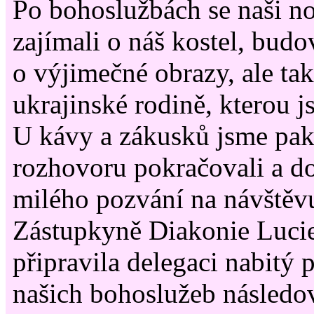
Po bohoslužbách se naši nov
zajímali o náš kostel, bud
o výjimečné obrazy, ale ta
ukrajinské rodině, kterou j
U kávy a zákusků jsme pa
rozhovoru pokračovali a d
milého pozvání na návštěvu
Zástupkyně Diakonie Luci
připravila delegaci nabitý
našich bohoslužeb následo