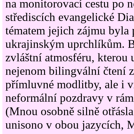
na monitorovací cestu po n
střediscích evangelické D
tématem jejich zájmu byl
ukrajinským uprchlíkům. 
zvláštní atmosféru, kterou
nejenom bilingvální čtení z
přímluvné modlitby, ale i 
neformální pozdravy v rám
(Mnou osobně silně otřásla
unisono v obou jazycích, M