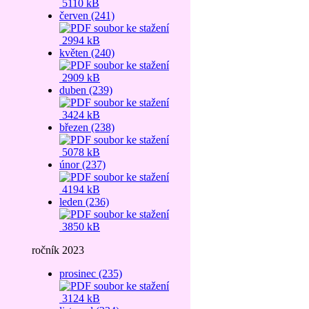
5110 kB
červen (241)
2994 kB
květen (240)
2909 kB
duben (239)
3424 kB
březen (238)
5078 kB
únor (237)
4194 kB
leden (236)
3850 kB
ročník 2023
prosinec (235)
3124 kB