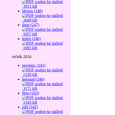
3915 kB
březen (248)
3649 kB
únor (247)
1657 kB
leden (246)
1691 kB
ročník 2024
prosinec (245)
1320 kB
listopad (244)
3171 kB
říjen (243)
1543 kB
září (242)