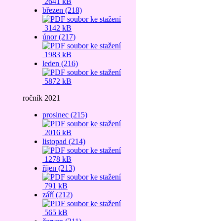
2641 kB
březen (218)
3142 kB
únor (217)
1983 kB
leden (216)
5872 kB
ročník 2021
prosinec (215)
2016 kB
listopad (214)
1278 kB
říjen (213)
791 kB
září (212)
565 kB