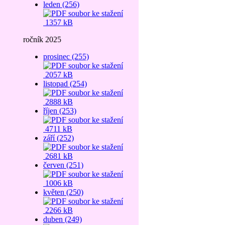
leden (256)
1357 kB
ročník 2025
prosinec (255)
2057 kB
listopad (254)
2888 kB
říjen (253)
4711 kB
září (252)
2681 kB
červen (251)
1006 kB
květen (250)
2266 kB
duben (249)