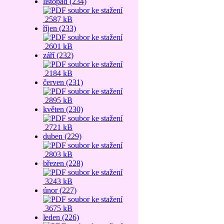
listopad (234)
2587 kB
říjen (233)
2601 kB
září (232)
2184 kB
červen (231)
2895 kB
květen (230)
2721 kB
duben (229)
2803 kB
březen (228)
3243 kB
únor (227)
3675 kB
leden (226)