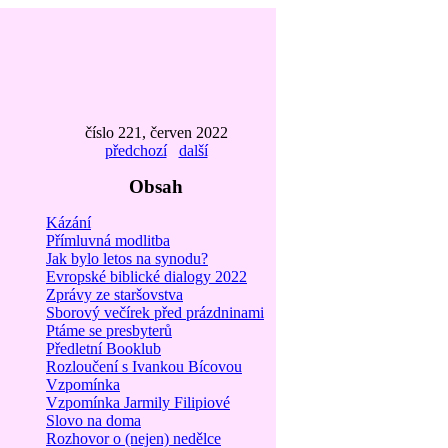
číslo 221, červen 2022
předchozí
další
Obsah
Kázání
Přímluvná modlitba
Jak bylo letos na synodu?
Evropské biblické dialogy 2022
Zprávy ze staršovstva
Sborový večírek před prázdninami
Ptáme se presbyterů
Předletní Booklub
Rozloučení s Ivankou Bícovou
Vzpomínka
Vzpomínka Jarmily Filipiové
Slovo na doma
Rozhovor o (nejen) nedělce