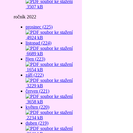
3507 kB
ročník 2022
prosinec (225)
4924 kB
listopad (224)
6689 kB
říjen (223)
1654 kB
září (222)
3229 kB
červen (221)
3658 kB
květen (220)
2234 kB
duben (219)