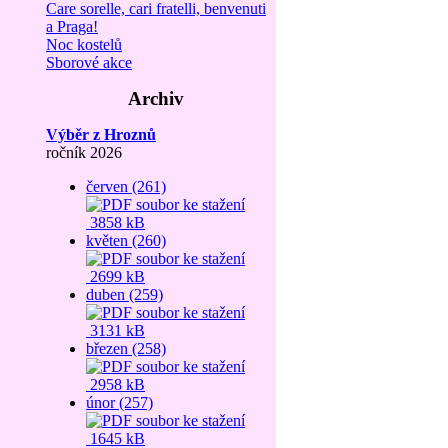
Care sorelle, cari fratelli, benvenuti
a Praga!
Noc kostelů
Sborové akce
Archiv
Výběr z Hroznů
ročník 2026
červen (261)
3858 kB
květen (260)
2699 kB
duben (259)
3131 kB
březen (258)
2958 kB
únor (257)
1645 kB