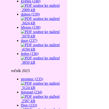
květen (240)
2909 kB
duben (239)
3424 kB
březen (238)
5078 kB
únor (237)
4194 kB
leden (236)
3850 kB
ročník 2023
prosinec (235)
3124 kB
listopad (234)
2587 kB
říjen (233)