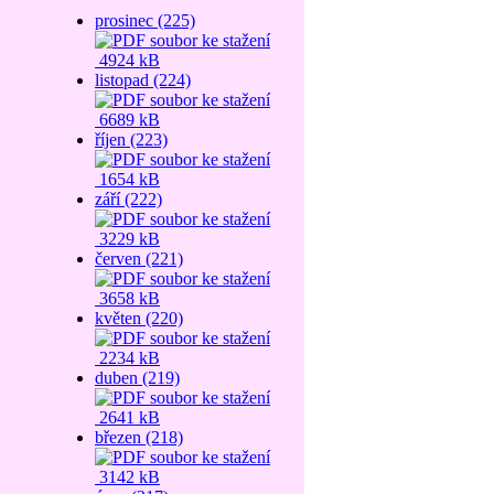
prosinec (225)
4924 kB
listopad (224)
6689 kB
říjen (223)
1654 kB
září (222)
3229 kB
červen (221)
3658 kB
květen (220)
2234 kB
duben (219)
2641 kB
březen (218)
3142 kB