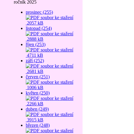
ročník 2025
prosinec (255)
2057 kB
listopad (254)
2888 kB
říjen (253)
4711 kB
září (252)
2681 kB
červen (251)
1006 kB
květen (250)
2266 kB
duben (249)
3915 kB
březen (248)