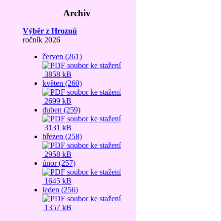
Archiv
Výběr z Hroznů
ročník 2026
červen (261)
3858 kB
květen (260)
2699 kB
duben (259)
3131 kB
březen (258)
2958 kB
únor (257)
1645 kB
leden (256)
1357 kB