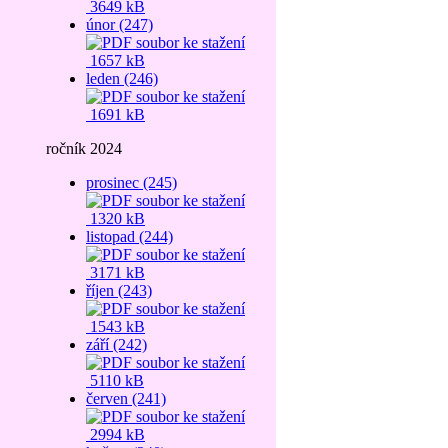
3649 kB
únor (247)
1657 kB
leden (246)
1691 kB
ročník 2024
prosinec (245)
1320 kB
listopad (244)
3171 kB
říjen (243)
1543 kB
září (242)
5110 kB
červen (241)
2994 kB