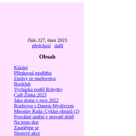
číslo 227, únor 2023
předchozí
další
Obsah
Kázání
Přímluvná modlitba
Zprávy ze staršovstva
Booklub
Vycházka podél Rokytky
Café Žinka 2023
Jako doma v roce 2022
Rozhovor s Danem Myslivcem
Miroslav Rada: Cyklus obrazů (2)
Posvátné umění v nesvaté době
Na tento den
Zasmějme se
Sborové akce