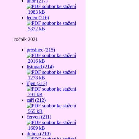
únor (217)
1983 kB
leden (216)
5872 kB
ročník 2021
prosinec (215)
2016 kB
listopad (214)
1278 kB
říjen (213)
791 kB
září (212)
565 kB
červen (211)
1609 kB
duben (210)