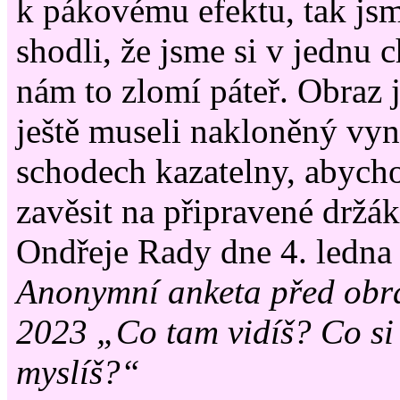
k pákovému efektu, tak jsm
shodli, že jsme si v jednu c
nám to zlomí páteř. Obraz 
ještě museli nakloněný vy
schodech kazatelny, abych
zavěsit na připravené držák
Ondřeje Rady dne 4. ledna
Anonymní anketa před obra
2023 „Co tam vidíš? Co si
myslíš?“