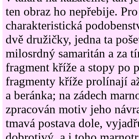
ten obraz ho nepřebije. Pro
charakteristická podobenstv
dvě družičky, jedna ta pošet
milosrdný samaritán a za tí
fragment kříže a stopy po 
fragmenty kříže prolínají a
a beránka; na zádech marno
zpracován motiv jeho návrat
tmavá postava dole, vyjadřu
dobrotivý, a i toho marnot