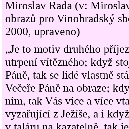
Miroslav Rada (v: Mirosla
obrazů pro Vinohradský s
2000, upraveno)
„Je to motiv druhého příjez
utrpení vítězného; když sto
Páně, tak se lidé vlastně st
Večeře Páně na obraze; když
ním, tak Vás více a více vt
vyzařující z Ježíše, a i když
v taláru na kazatelně, tak j