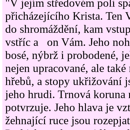
"V jejím středovém poli spa
přicházejícího Krista. Ten 
do shromáždění, kam vstupu
vstříc a on Vám. Jeho noh
bosé, nýbrž i probodené, je
nejen upracované, ale také
hřebů, a stopy ukřižování j
jeho hrudi. Trnová koruna 
potvrzuje. Jeho hlava je vz
žehnající ruce jsou rozepja