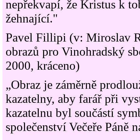
nepřekvapí, že Kristus k t
žehnající."
Pavel Fillipi (v: Miroslav
obrazů pro Vinohradský s
2000, kráceno)
„Obraz je záměrně prodlou
kazatelny, aby farář při vy
kazatelnu byl součástí sym
společenství Večeře Páně n